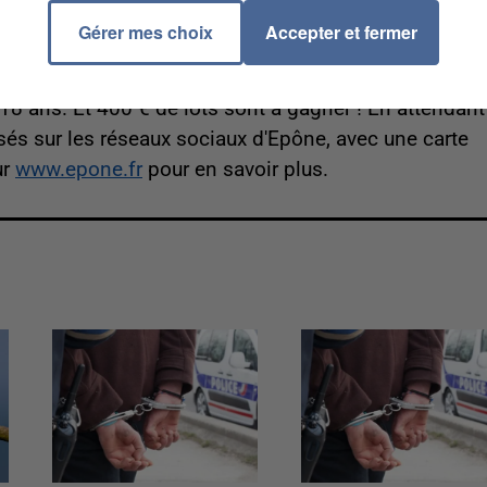
 avec la mise en place de deux tournois de jeux video
Gérer mes choix
Accepter et fermer
en direct sur la page Facebook de la Ville. Petits et
s Ultimate de 14h à 18h pour les 12 à 18 ans et
18 ans. Et 400 € de lots sont à gagner ! En attendant
sés sur les réseaux sociaux d'Epône, avec une carte
ur
www.epone.fr
pour en savoir plus.