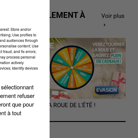
ACTUELLEMENT À
Voir plus
GAGNER
erest: Store and/or
tising; Use profiles to
tand audiences through
personalise content; Use
 fraud, and fix errors;
 may process personal
mation actively
vices; Identify devices
 sélectionnant
lement refuser
eront que pour
TOURNEZ LA ROUE DE L'ÉTÉ !
e
nt à tout