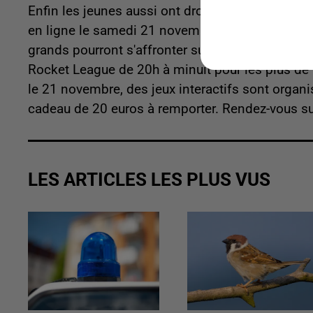
Enfin les jeunes aussi ont droit à une attention,
en ligne le samedi 21 novembre de 14h à minuit, 
grands pourront s'affronter sur Super Smash Bro
Rocket League de 20h à minuit pour les plus de 
le 21 novembre, des jeux interactifs sont organi
cadeau de 20 euros à remporter. Rendez-vous s
LES ARTICLES LES PLUS VUS