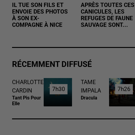
IL TUE SON FILS ET
APRÈS TOUTES CES
ENVOIE DES PHOTOS
CANICULES, LES
À SON EX-
REFUGES DE FAUNE
COMPAGNE À NICE
SAUVAGE SONT...
RÉCEMMENT DIFFUSÉ
CHARLOTTE
TAME
7h30
7h30
7h26
7h26
CARDIN
IMPALA
Tant Pis Pour
Dracula
Elle