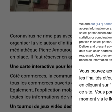
We and
our (447) partn
access information on a 
select personalised ad
Coronavirus ne rime pas avec fatalisme dans la
statistics or combinatio
profiles to select person
organiser la vie autour d'initiatives prises pour 
Deliver and present adv
médiathèque Pierre Amouroux un service de réser
data such as IP address 
requested; Use precise g
en place. Il faut réserver en appelant le 06 70 6
based on information tra
Une carte interactive pour les commerces
Vous pouvez acce
Côté commerces, la commune a mis en place une c
les finalités et
tous les commerces ouverts et relaie leurs initiati
en cliquant sur 
Egalement, l'application mobile « Epône en poch
ce site. Vous po
toutes les informations de vie pratique et réfé
moment via le li
Un tournoi de jeux vidéo destinés aux jeunes