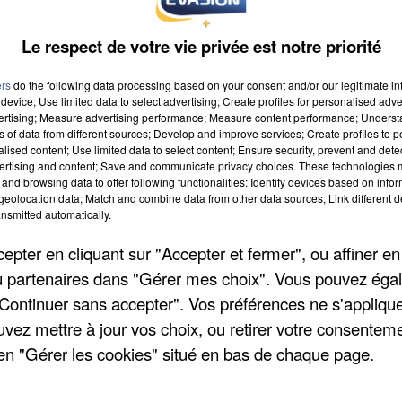
Le respect de votre vie privée est notre priorité
ers
do the following data processing based on your consent and/or our legitimate int
device; Use limited data to select advertising; Create profiles for personalised adver
vertising; Measure advertising performance; Measure content performance; Unders
 commune yvelinoise. La ville d'Épône continue à
ns of data from different sources; Develop and improve services; Create profiles to 
alised content; Use limited data to select content; Ensure security, prevent and detect
ses habitants. Ainsi, après la nouvelle fermeture de la
ertising and content; Save and communicate privacy choices. These technologies
vation en ligne et de retrait de documents a été mis
and browsing data to offer following functionalities: Identify devices based on infor
eolocation data; Match and combine data from other data sources; Link different de
1 97 21 ou bien en écrivant à
mediatheque@epone.fr
.
nsmitted automatically.
pter en cliquant sur "Accepter et fermer", ou affiner en
arte interactive qui géolocalise en un clin d'oeil
/ou partenaires dans "Gérer mes choix". Vous pouvez éga
ves : vente à emporter, livraison et le click & collect.
"Continuer sans accepter". Vos préférences ne s'appliqu
e » gratuite propose un service Covid-19 qui regroup
uvez mettre à jour vos choix, ou retirer votre consenteme
rence les commerces locaux ouverts.
en "Gérer les cookies" situé en bas de chaque page.