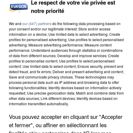
Le respect de votre vie privée est
notre priorité
We and
our (447) partners
do the following data processing based on
your consent and/or our legitimate interest: Store and/or access
information on a device; Use limited data to select advertising; Create
profiles for personalised advertising; Use profiles to select personalised
advertising; Measure advertising performance; Measure content
performance; Understand audiences through statistics or combinations
of data from different sources; Develop and improve services; Create
profiles to personalise content; Use profiles to select personalised
7 août 2026
content; Use limited data to select content; Ensure security, prevent and
Un second cadre de la DZ Mafia interpellé en
detect fraud, and fix errors; Deliver and present advertising and content;
Algérie
Save and communicate privacy choices. These technologies may
process personal data such as IP address and browsing data to offer
Un cofondateur du réseau avait été interpellé
following functionalities: Identify devices based on information actively
quelques jours plus tôt.
requested; Use precise geolocation data; Match and combine data from
other data sources; Link different devices; Identify devices based on
information transmitted automatically.
Vous pouvez accepter en cliquant sur "Accepter
et fermer", ou affiner en sélectionnant les