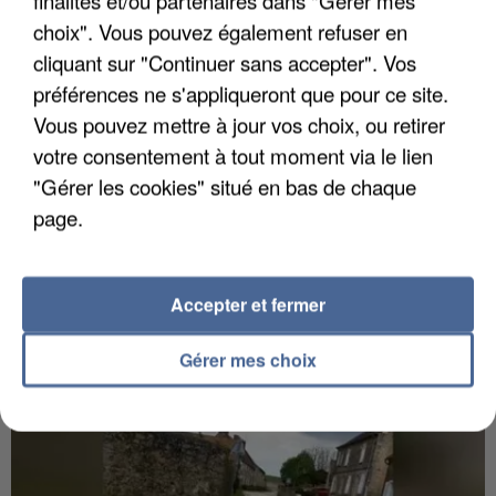
finalités et/ou partenaires dans "Gérer mes
choix". Vous pouvez également refuser en
cliquant sur "Continuer sans accepter". Vos
préférences ne s'appliqueront que pour ce site.
Vous pouvez mettre à jour vos choix, ou retirer
votre consentement à tout moment via le lien
"Gérer les cookies" situé en bas de chaque
page.
6 août 2026
Gabriel Attal et Raphaël Glucksmann visés par des
ingérences...
Accepter et fermer
Sollicité, Sébastien Lecornu annonce un "travail
Gérer mes choix
commun" avec les partis à la rentrée.