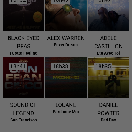
18h52
18h52
18h49
18h49
18h47
18h47
BLACK EYED
ALEX WARREN
ADELE
Fever Dream
PEAS
CASTILLON
I Gotta Feeling
Ete Avec Toi
18h41
18h41
18h38
18h38
18h35
18h35
SOUND OF
LOUANE
DANIEL
Pardonne Moi
LEGEND
POWTER
San Francisco
Bad Day