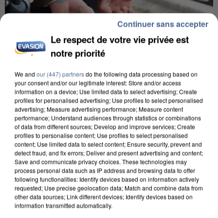
Continuer sans accepter
Le respect de votre vie privée est
notre priorité
L’UN DES FONDATEURS SUPPOSÉS DE LA DZ
We and
our (447) partners
do the following data processing based on
MAFIA INTERPELLÉ EN ALGÉRIE
your consent and/or our legitimate interest: Store and/or access
information on a device; Use limited data to select advertising; Create
profiles for personalised advertising; Use profiles to select personalised
advertising; Measure advertising performance; Measure content
performance; Understand audiences through statistics or combinations
of data from different sources; Develop and improve services; Create
profiles to personalise content; Use profiles to select personalised
content; Use limited data to select content; Ensure security, prevent and
detect fraud, and fix errors; Deliver and present advertising and content;
Save and communicate privacy choices. These technologies may
process personal data such as IP address and browsing data to offer
following functionalities: Identify devices based on information actively
requested; Use precise geolocation data; Match and combine data from
other data sources; Link different devices; Identify devices based on
information transmitted automatically.