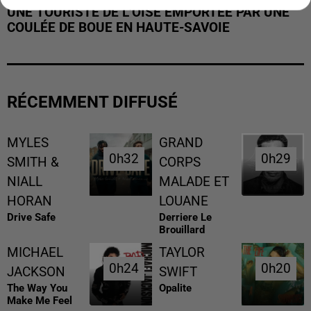
UNE TOURISTE DE L’OISE EMPORTÉE PAR UNE
COULÉE DE BOUE EN HAUTE-SAVOIE
RÉCEMMENT DIFFUSÉ
MYLES
GRAND
0h32
0h32
0h29
0h29
SMITH &
CORPS
NIALL
MALADE ET
HORAN
LOUANE
Drive Safe
Derriere Le
Brouillard
MICHAEL
TAYLOR
0h24
0h24
0h20
0h20
JACKSON
SWIFT
The Way You
Opalite
Make Me Feel