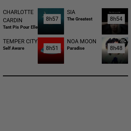
CHARLOTTE
SIA
8h57
8h57
8h54
8h54
The Greatest
CARDIN
Tant Pis Pour Elle
TEMPER CITY
NOA MOON
8h51
8h51
8h48
8h48
Self Aware
Paradise