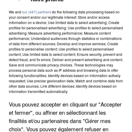
INTERPELLÉ EN ALGÉRIE
We and
our (447) partners
do the following data processing based on
your consent and/or our legitimate interest: Store and/or access
information on a device; Use limited data to select advertising; Create
profiles for personalised advertising; Use profiles to select personalised
advertising; Measure advertising performance; Measure content
performance; Understand audiences through statistics or combinations
of data from different sources; Develop and improve services; Create
profiles to personalise content; Use profiles to select personalised
content; Use limited data to select content; Ensure security, prevent and
detect fraud, and fix errors; Deliver and present advertising and content;
Save and communicate privacy choices. These technologies may
process personal data such as IP address and browsing data to offer
following functionalities: Identify devices based on information actively
requested; Use precise geolocation data; Match and combine data from
other data sources; Link different devices; Identify devices based on
information transmitted automatically.
Vous pouvez accepter en cliquant sur "Accepter
UNE TOURISTE DE L’OISE EMPORTÉE PAR UNE
et fermer", ou affiner en sélectionnant les
COULÉE DE BOUE EN HAUTE-SAVOIE
finalités et/ou partenaires dans "Gérer mes
choix". Vous pouvez également refuser en