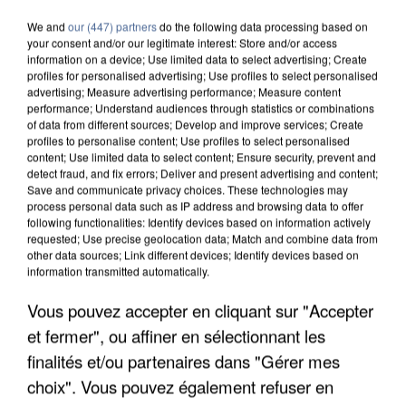
We and
our (447) partners
do the following data processing based on
your consent and/or our legitimate interest: Store and/or access
information on a device; Use limited data to select advertising; Create
profiles for personalised advertising; Use profiles to select personalised
advertising; Measure advertising performance; Measure content
performance; Understand audiences through statistics or combinations
of data from different sources; Develop and improve services; Create
profiles to personalise content; Use profiles to select personalised
content; Use limited data to select content; Ensure security, prevent and
detect fraud, and fix errors; Deliver and present advertising and content;
Save and communicate privacy choices. These technologies may
process personal data such as IP address and browsing data to offer
following functionalities: Identify devices based on information actively
requested; Use precise geolocation data; Match and combine data from
other data sources; Link different devices; Identify devices based on
information transmitted automatically.
Vous pouvez accepter en cliquant sur "Accepter
UN SECOND CADRE DE LA DZ MAFIA
INTERPELLÉ EN ALGÉRIE
et fermer", ou affiner en sélectionnant les
finalités et/ou partenaires dans "Gérer mes
choix". Vous pouvez également refuser en