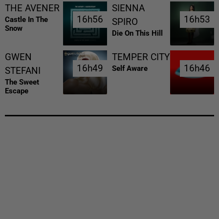
THE AVENER
SIENNA
16h56
16h56
16h53
16h53
Castle In The
SPIRO
Snow
Die On This Hill
GWEN
TEMPER CITY
16h49
16h49
16h46
16h46
Self Aware
STEFANI
The Sweet
Escape