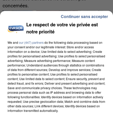
concernées.
Continuer sans accepter
Le respect de votre vie privée est
notre priorité
We and
our (447) partners
do the following data processing based on
your consent and/or our legitimate interest: Store and/or access
information on a device; Use limited data to select advertising; Create
profiles for personalised advertising; Use profiles to select personalised
advertising; Measure advertising performance; Measure content
performance; Understand audiences through statistics or combinations
of data from different sources; Develop and improve services; Create
profiles to personalise content; Use profiles to select personalised
content; Use limited data to select content; Ensure security, prevent and
detect fraud, and fix errors; Deliver and present advertising and content;
Save and communicate privacy choices. These technologies may
process personal data such as IP address and browsing data to offer
following functionalities: Identify devices based on information actively
8h00
requested; Use precise geolocation data; Match and combine data from
Un second cadre de la DZ Mafia interpellé en
other data sources; Link different devices; Identify devices based on
Algérie
information transmitted automatically.