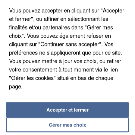
Un cofondateur du réseau avait été interpellé
Vous pouvez accepter en cliquant sur "Accepter
quelques jours plus tôt.
et fermer", ou affiner en sélectionnant les
finalités et/ou partenaires dans "Gérer mes
choix". Vous pouvez également refuser en
cliquant sur "Continuer sans accepter". Vos
préférences ne s'appliqueront que pour ce site.
Vous pouvez mettre à jour vos choix, ou retirer
votre consentement à tout moment via le lien
"Gérer les cookies" situé en bas de chaque
page.
Accepter et fermer
6 août 2026
Gérer mes choix
Gabriel Attal et Raphaël Glucksmann visés par des