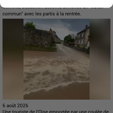
ingérences...
Sollicité, Sébastien Lecornu annonce un "travail
commun" avec les partis à la rentrée.
6 août 2026
Une touriste de l’Oise emportée par une coulée de