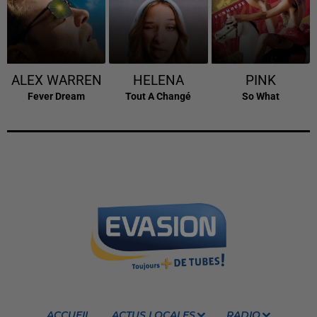
ALEX WARREN
HELENA
PINK
Fever Dream
Tout A Changé
So What
ACCUEIL
ACTUS LOCALES
RADIO