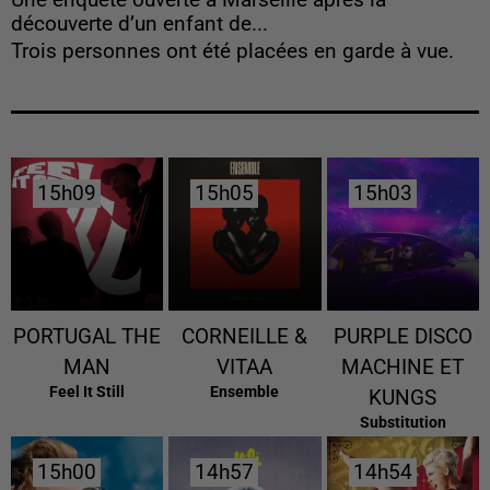
Une enquête ouverte à Marseille après la
découverte d’un enfant de...
Trois personnes ont été placées en garde à vue.
15h09
15h09
15h05
15h05
15h03
15h03
PORTUGAL THE
CORNEILLE &
PURPLE DISCO
MAN
VITAA
MACHINE ET
Feel It Still
Ensemble
KUNGS
Substitution
15h00
15h00
14h57
14h57
14h54
14h54