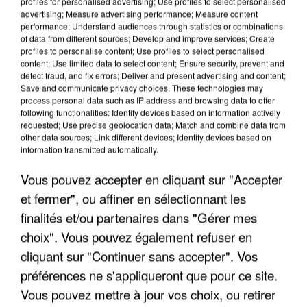
profiles for personalised advertising; Use profiles to select personalised
advertising; Measure advertising performance; Measure content
performance; Understand audiences through statistics or combinations
of data from different sources; Develop and improve services; Create
profiles to personalise content; Use profiles to select personalised
content; Use limited data to select content; Ensure security, prevent and
detect fraud, and fix errors; Deliver and present advertising and content;
Save and communicate privacy choices. These technologies may
process personal data such as IP address and browsing data to offer
following functionalities: Identify devices based on information actively
UNE TOURISTE DE L’OISE EMPORTÉE PAR UNE
requested; Use precise geolocation data; Match and combine data from
COULÉE DE BOUE EN HAUTE-SAVOIE
other data sources; Link different devices; Identify devices based on
information transmitted automatically.
Vous pouvez accepter en cliquant sur "Accepter
et fermer", ou affiner en sélectionnant les
finalités et/ou partenaires dans "Gérer mes
choix". Vous pouvez également refuser en
cliquant sur "Continuer sans accepter". Vos
préférences ne s'appliqueront que pour ce site.
Vous pouvez mettre à jour vos choix, ou retirer