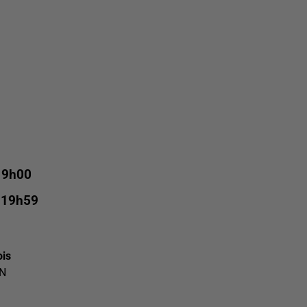
 9h00
 19h59
ois
N