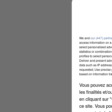
We and
our (447) partn
access information on a 
select personalised ad
statistics or combinatio
profiles to select person
Deliver and present adv
data such as IP address 
requested; Use precise g
based on information tra
Vous pouvez acce
les finalités et
en cliquant sur 
ce site. Vous po