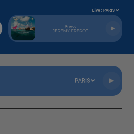
Live :
PARIS
Frerot
JEREMY FREROT
PARIS