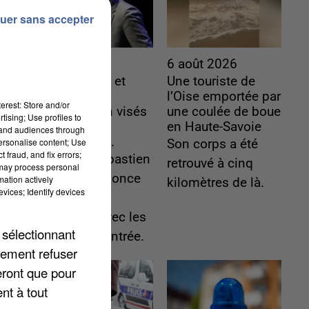
uer sans accepter
6 août 2026
6 août 2026
Gabriel Attal et
Une touriste de
Raphaël
l’Oise emportée par
erest: Store and/or
Glucksmann visés
une coulée de boue
tising; Use profiles to
par des
en Haute-Savoie
tand audiences through
ingérences...
personalise content; Use
Son corps a été
 fraud, and fix errors;
Sollicité, Sébastien
retrouvé à cinq
 may process personal
Lecornu annonce
mation actively
kilomètres de là.
vices; Identify devices
un "travail
commun" avec les
 sélectionnant
partis à la rentrée.
lement refuser
eront que pour
nt à tout