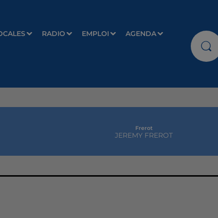
OCALES
RADIO
EMPLOI
AGENDA
Frerot
JEREMY FREROT