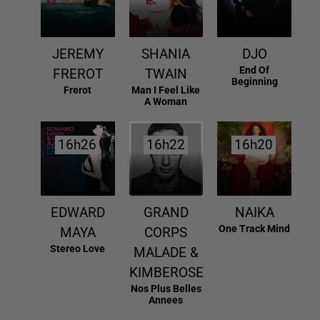
JEREMY
SHANIA
DJO
End Of
FREROT
TWAIN
Beginning
Frerot
Man I Feel Like
A Woman
16h26
16h26
16h22
16h22
16h20
16h20
EDWARD
GRAND
NAIKA
One Track Mind
MAYA
CORPS
Stereo Love
MALADE &
KIMBEROSE
Nos Plus Belles
Annees