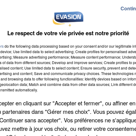
Contin
Le respect de votre vie privée est notre priorité
ers
do the following data processing based on your consent and/or our legitimate int
device; Use limited data to select advertising; Create profiles for personalised adver
vertising; Measure advertising performance; Measure content performance; Unders
ns of data from different sources; Develop and improve services; Create profiles to 
alised content; Use limited data to select content; Ensure security, prevent and detect
ertising and content; Save and communicate privacy choices. These technologies
and browsing data to offer following functionalities: Identify devices based on infor
eolocation data; Match and combine data from other data sources; Link different de
nsmitted automatically.
pter en cliquant sur "Accepter et fermer", ou affiner en
/ou partenaires dans "Gérer mes choix". Vous pouvez éga
"Continuer sans accepter". Vos préférences ne s'appliqu
uvez mettre à jour vos choix, ou retirer votre consenteme