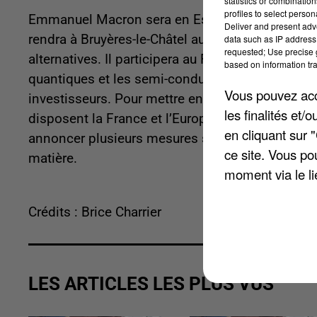
statistics or combinatio
profiles to select person
Emmanuel Macron sera en Essonne demain 22 
Deliver and present adv
rendra à Bruyères-le-Châtel au Très Grand Cent
data such as IP address 
requested; Use precise g
alternatives. Il participera au Forum européen su
based on information tra
quantiques et les semi-conducteurs. L’évènement 
Vous pouvez acce
investisseurs. Pour mettre en lumière les savoir-
les finalités et
disposent la France et l’Europe sur ces technolog
en cliquant sur 
annoncer plusieurs mesures structurantes destin
ce site. Vous po
matière.
moment via le li
Crédits : Brice Charrier
LES ARTICLES LES PLUS VUS