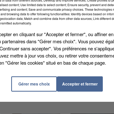
ns of data from different sources; Develop and improve services; Create profiles to 
alised content; Use limited data to select content; Ensure security, prevent and detect
mai 2026 matin.
Le Président de la République se
ertising and content; Save and communicate privacy choices. These technologies
re de Calcul du Commissariat des énergies atomiques 
and browsing data to offer following functionalities: Identify devices based on infor
eolocation data; Match and combine data from other data sources; Link different de
r la puissance de calcul, les sciences et technologie
nsmitted automatically.
réunira chercheurs, industriels, entrepreneurs et
pter en cliquant sur "Accepter et fermer", ou affiner en
faire, les talents et l’écosystème d’excellence dont
/ou partenaires dans "Gérer mes choix". Vous pouvez éga
ies d’avenir. Le chef de l’Etat en profitera pour
"Continuer sans accepter". Vos préférences ne s'appliqu
ées à maintenir la souveraineté de notre pays en la
uvez mettre à jour vos choix, ou retirer votre consenteme
en "Gérer les cookies" situé en bas de chaque page.
Gérer mes choix
Accepter et fermer