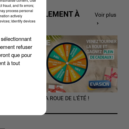
personalise content; Use
 fraud, and fix errors;
 may process personal
ACTUELLEMENT À
Voir plus
et
mation actively
GAGNER
vices; Identify devices
s
 sélectionnant
lement refuser
eront que pour
nt à tout
TOURNEZ LA ROUE DE L'ÉTÉ !