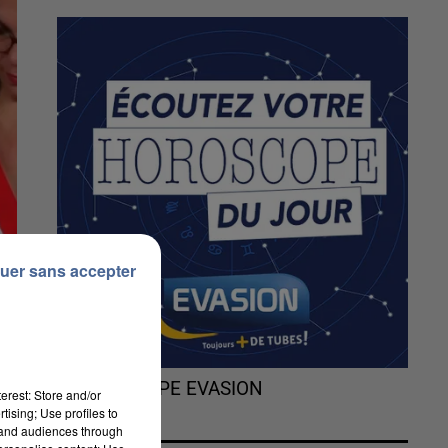
uer sans accepter
L'HOROSCOPE EVASION
erest: Store and/or
tising; Use profiles to
tand audiences through