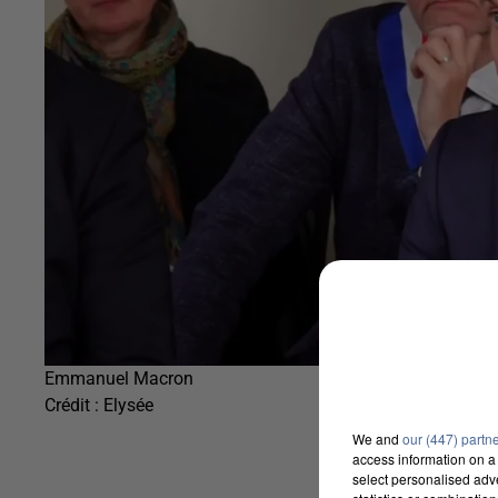
Emmanuel Macron
Crédit :
Elysée
We and
our (447) partn
access information on a 
select personalised ad