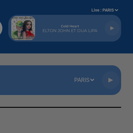
Live :
PARIS
Cold Heart
ELTON JOHN ET DUA LIPA
PARIS