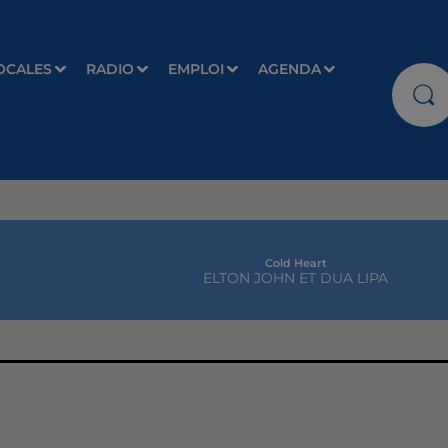
OCALES
RADIO
EMPLOI
AGENDA
Cold Heart
ELTON JOHN ET DUA LIPA