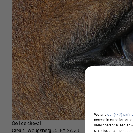
We and
our (447) partn
access information on a 
Oeil de cheval
select personalised ad
statistics or combinatio
Crédit :
Waugsberg CC BY SA 3.0