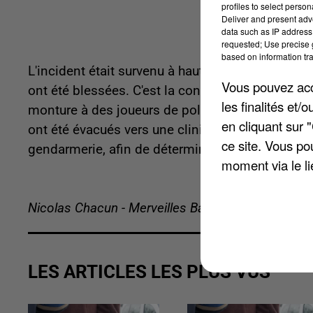
profiles to select person
Deliver and present adv
data such as IP address 
requested; Use precise g
based on information tra
L'incident était survenu à hauteur de la commun
Vous pouvez acce
ont été blessées. C'est la conséquence d'un acci
les finalités et
monture à des joueurs de polo et un poids lourd
en cliquant sur 
ont été évacués vers une clinique vétérinaire po
ce site. Vous po
gendarmerie, afin de déterminer les circonstance
moment via le li
Nicolas Chacun - Merveilles Bavuidinsi
LES ARTICLES LES PLUS VUS