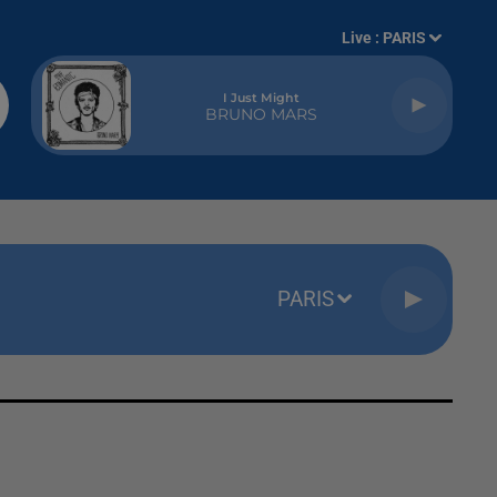
Live :
PARIS
I Just Might
BRUNO MARS
PARIS