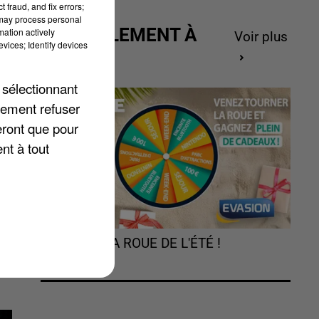
 fraud, and fix errors;
 may process personal
ACTUELLEMENT À
mation actively
Voir plus
vices; Identify devices
GAGNER
es
 sélectionnant
lement refuser
eront que pour
nt à tout
TOURNEZ LA ROUE DE L'ÉTÉ !