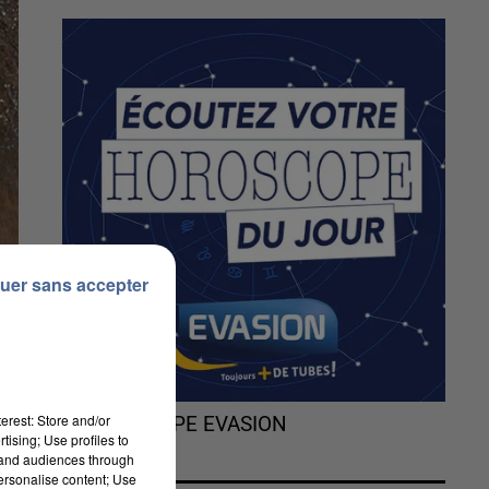
uer sans accepter
erest: Store and/or
L'HOROSCOPE EVASION
tising; Use profiles to
tand audiences through
personalise content; Use