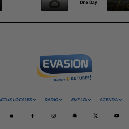
One Day
ACTUS LOCALES
RADIO
EMPLOI
AGENDA