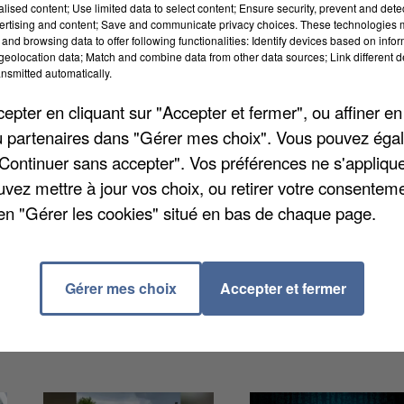
alised content; Use limited data to select content; Ensure security, prevent and detect
ertising and content; Save and communicate privacy choices. These technologies
and browsing data to offer following functionalities: Identify devices based on infor
eolocation data; Match and combine data from other data sources; Link different de
nsmitted automatically.
e de Vers-sur-Selle, non loin d'Amiens. Cinq personn
pter en cliquant sur "Accepter et fermer", ou affiner en
dent de la circulation. Des chevaux qui servaient de
/ou partenaires dans "Gérer mes choix". Vous pouvez éga
s étaient impliqués. Onze sont morts, et cinq autres
"Continuer sans accepter". Vos préférences ne s'appliqu
ur être soignés. Une enquête est ouverte par la
uvez mettre à jour vos choix, ou retirer votre consenteme
s de l'incident.
en "Gérer les cookies" situé en bas de chaque page.
Gérer mes choix
Accepter et fermer