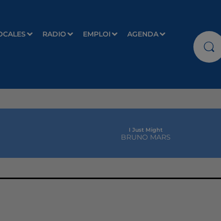
OCALES
RADIO
EMPLOI
AGENDA
I Just Might
BRUNO MARS