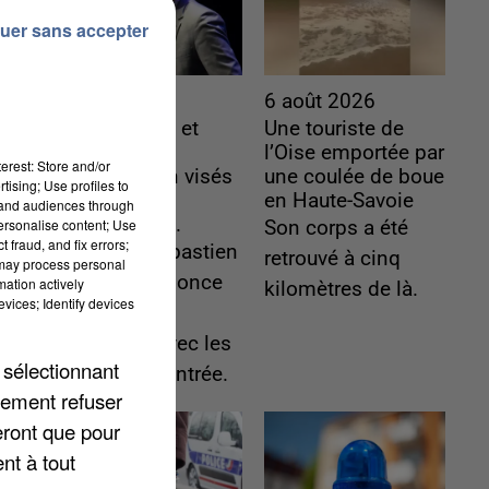
uer sans accepter
6 août 2026
6 août 2026
Gabriel Attal et
Une touriste de
Raphaël
l’Oise emportée par
erest: Store and/or
Glucksmann visés
une coulée de boue
tising; Use profiles to
par des
en Haute-Savoie
tand audiences through
ingérences...
personalise content; Use
Son corps a été
 fraud, and fix errors;
Sollicité, Sébastien
retrouvé à cinq
 may process personal
Lecornu annonce
mation actively
kilomètres de là.
vices; Identify devices
un "travail
commun" avec les
 sélectionnant
partis à la rentrée.
lement refuser
eront que pour
nt à tout