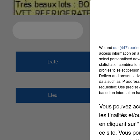
Ajouter à votre calendrier
We and
our (447) partn
access information on a 
du
26 mars 2017
select personalised ad
Date
statistics or combinatio
au
26 mars 2017
profiles to select person
Deliver and present adv
data such as IP address 
requested; Use precise g
based on information tra
Rue Jules ferry
Lieu
60590
Sérifontaine
Vous pouvez acce
les finalités et
en cliquant sur 
ce site. Vous po