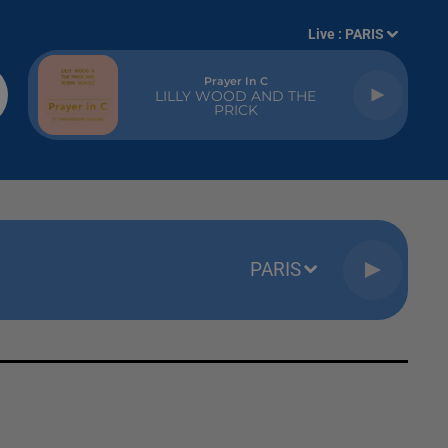
Live :
PARIS
Prayer In C
LILLY WOOD AND THE
PRICK
PARIS