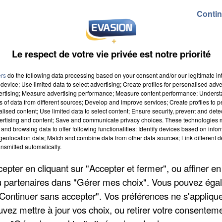
Contin
Le respect de votre vie privée est notre priorité
ers
do the following data processing based on your consent and/or our legitimate int
device; Use limited data to select advertising; Create profiles for personalised adver
 à 9h00
vertising; Measure advertising performance; Measure content performance; Unders
ns of data from different sources; Develop and improve services; Create profiles to 
 à 19h59
alised content; Use limited data to select content; Ensure security, prevent and detect
ertising and content; Save and communicate privacy choices. These technologies
and browsing data to offer following functionalities: Identify devices based on infor
eolocation data; Match and combine data from other data sources; Link different de
nsmitted automatically.
pter en cliquant sur "Accepter et fermer", ou affiner en
/ou partenaires dans "Gérer mes choix". Vous pouvez éga
"Continuer sans accepter". Vos préférences ne s'appliqu
uvez mettre à jour vos choix, ou retirer votre consenteme