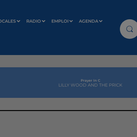
OCALES
RADIO
EMPLOI
AGENDA
Prayer In C
LILLY WOOD AND THE PRICK