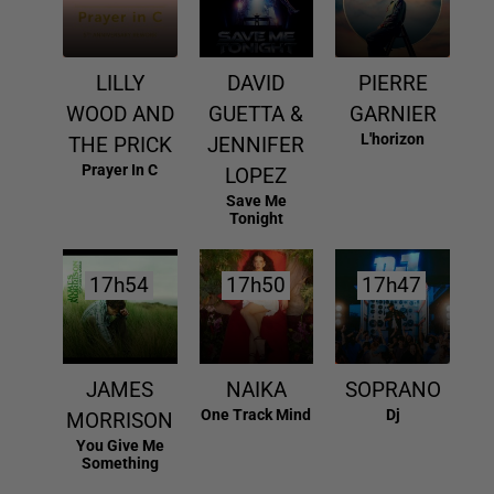
LILLY
DAVID
PIERRE
WOOD AND
GUETTA &
GARNIER
L'horizon
THE PRICK
JENNIFER
Prayer In C
LOPEZ
Save Me
Tonight
17h54
17h54
17h50
17h50
17h47
17h47
JAMES
NAIKA
SOPRANO
One Track Mind
Dj
MORRISON
You Give Me
Something