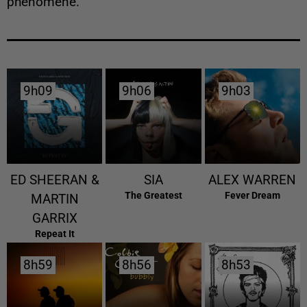
phénomène.
9h09
9h09
9h06
9h06
9h03
9h03
ED SHEERAN &
SIA
ALEX WARREN
The Greatest
Fever Dream
MARTIN
GARRIX
Repeat It
8h59
8h59
8h56
8h56
8h53
8h53