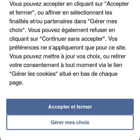
Vous pouvez accepter en cliquant sur "Accepter
et fermer", ou affiner en sélectionnant les
finalités et/ou partenaires dans "Gérer mes
choix". Vous pouvez également refuser en
cliquant sur "Continuer sans accepter". Vos
préférences ne s'appliqueront que pour ce site.
Vous pouvez mettre à jour vos choix, ou retirer
votre consentement à tout moment via le lien
"Gérer les cookies" situé en bas de chaque
page.
Accepter et fermer
5 août 2026
Une enquête ouverte à Marseille après la
Gérer mes choix
découverte d’un enfant de...
Trois personnes ont été placées en garde à vue.