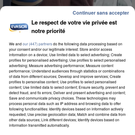
Continuer sans accepter
Le respect de votre vie privée est
notre priorité
We and
our (447) partners
do the following data processing based on
your consent and/or our legitimate interest: Store and/or access
information on a device; Use limited data to select advertising; Create
profiles for personalised advertising; Use profiles to select personalised
advertising; Measure advertising performance; Measure content
performance; Understand audiences through statistics or combinations
of data from different sources; Develop and improve services; Create
profiles to personalise content; Use profiles to select personalised
content; Use limited data to select content; Ensure security, prevent and
detect fraud, and fix errors; Deliver and present advertising and content;
Save and communicate privacy choices. These technologies may
5 août 2026
process personal data such as IP address and browsing data to offer
following functionalities: Identify devices based on information actively
L’un des fondateurs supposés de la DZ Mafia
requested; Use precise geolocation data; Match and combine data from
interpellé en Algérie
other data sources; Link different devices; Identify devices based on
Il est soupçonné d'y avoir mené ses opérations en
information transmitted automatically.
France.