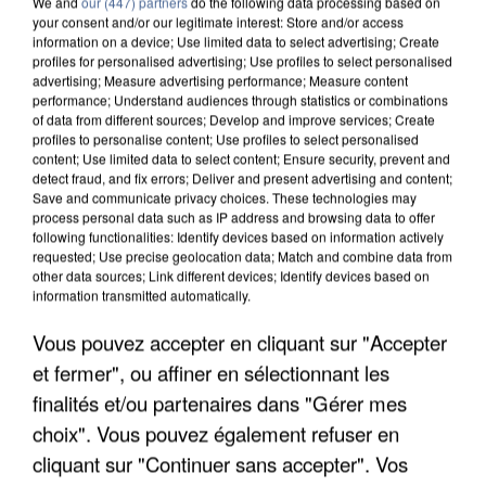
We and
our (447) partners
do the following data processing based on
your consent and/or our legitimate interest: Store and/or access
information on a device; Use limited data to select advertising; Create
profiles for personalised advertising; Use profiles to select personalised
advertising; Measure advertising performance; Measure content
performance; Understand audiences through statistics or combinations
of data from different sources; Develop and improve services; Create
7h56
profiles to personalise content; Use profiles to select personalised
Une touriste de l’Oise emportée par une coulée de
content; Use limited data to select content; Ensure security, prevent and
boue en Haute-Savoie
detect fraud, and fix errors; Deliver and present advertising and content;
Save and communicate privacy choices. These technologies may
Son corps a été retrouvé à cinq kilomètres de là.
process personal data such as IP address and browsing data to offer
following functionalities: Identify devices based on information actively
requested; Use precise geolocation data; Match and combine data from
other data sources; Link different devices; Identify devices based on
information transmitted automatically.
Vous pouvez accepter en cliquant sur "Accepter
et fermer", ou affiner en sélectionnant les
finalités et/ou partenaires dans "Gérer mes
choix". Vous pouvez également refuser en
cliquant sur "Continuer sans accepter". Vos