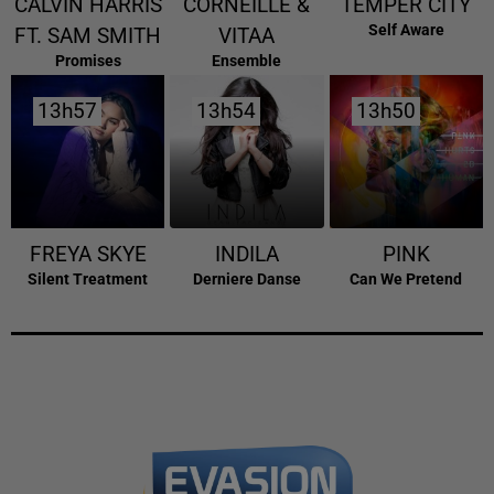
CALVIN HARRIS
CORNEILLE &
TEMPER CITY
Self Aware
FT. SAM SMITH
VITAA
Promises
Ensemble
13h57
13h57
13h54
13h54
13h50
13h50
FREYA SKYE
INDILA
PINK
Silent Treatment
Derniere Danse
Can We Pretend