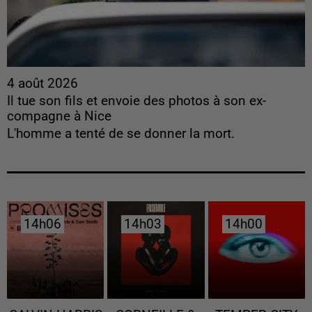
4 août 2026
Il tue son fils et envoie des photos à son ex-
compagne à Nice
L'homme a tenté de se donner la mort.
14h06
14h06
14h03
14h03
14h00
14h00