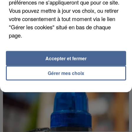
préférences ne s'appliqueront que pour ce site.
Vous pouvez mettre à jour vos choix, ou retirer
votre consentement à tout moment via le lien
"Gérer les cookies" situé en bas de chaque
5 août 2026
page.
L’un des fondateurs supposés de la DZ Mafia
interpellé en Algérie
Il est soupçonné d'y avoir mené ses opérations en
Accepter et fermer
France.
Gérer mes choix