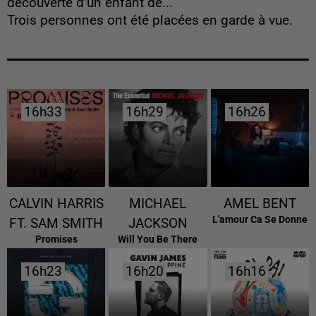
découverte d’un enfant de...
Trois personnes ont été placées en garde à vue.
16h33
16h33
16h29
16h29
16h26
16h26
CALVIN HARRIS
MICHAEL
AMEL BENT
L'amour Ca Se Donne
FT. SAM SMITH
JACKSON
Promises
Will You Be There
16h23
16h23
16h20
16h20
16h16
16h16