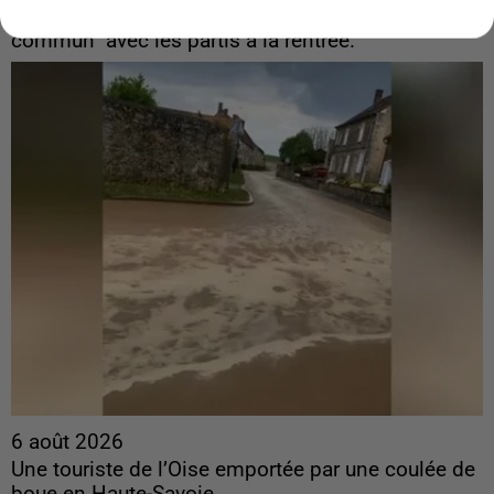
Sollicité, Sébastien Lecornu annonce un "travail
commun" avec les partis à la rentrée.
6 août 2026
Une touriste de l’Oise emportée par une coulée de
boue en Haute-Savoie