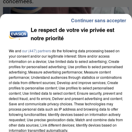
concernées.
Continuer sans accepter
Le respect de votre vie privée est
notre priorité
We and
our (447) partners
do the following data processing based on
your consent and/or our legitimate interest: Store and/or access
information on a device; Use limited data to select advertising; Create
profiles for personalised advertising; Use profiles to select personalised
advertising; Measure advertising performance; Measure content
performance; Understand audiences through statistics or combinations
of data from different sources; Develop and improve services; Create
profiles to personalise content; Use profiles to select personalised
content; Use limited data to select content; Ensure security, prevent and
detect fraud, and fix errors; Deliver and present advertising and content;
Save and communicate privacy choices. These technologies may
7 août 2026
process personal data such as IP address and browsing data to offer
following functionalities: Identify devices based on information actively
Un second cadre de la DZ Mafia interpellé en
requested; Use precise geolocation data; Match and combine data from
Algérie
other data sources; Link different devices; Identify devices based on
Un cofondateur du réseau avait été interpellé
information transmitted automatically.