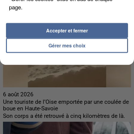
page.
Accepter et fermer
Gérer mes choix
6 août 2026
Une touriste de l’Oise emportée par une coulée de
boue en Haute-Savoie
Son corps a été retrouvé à cinq kilomètres de là.