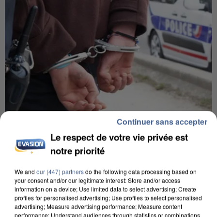
Continuer sans accepter
Le respect de votre vie privée est
8h00
notre priorité
Un second cadre de la DZ Mafia interpellé en
Algérie
Un cofondateur du réseau avait été interpellé
We and
our (447) partners
do the following data processing based on
your consent and/or our legitimate interest: Store and/or access
quelques jours plus tôt.
information on a device; Use limited data to select advertising; Create
profiles for personalised advertising; Use profiles to select personalised
advertising; Measure advertising performance; Measure content
performance; Understand audiences through statistics or combinations