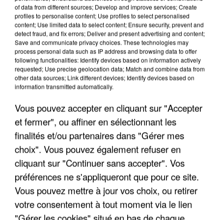
of data from different sources; Develop and improve services; Create
profiles to personalise content; Use profiles to select personalised
content; Use limited data to select content; Ensure security, prevent and
detect fraud, and fix errors; Deliver and present advertising and content;
Save and communicate privacy choices. These technologies may
process personal data such as IP address and browsing data to offer
following functionalities: Identify devices based on information actively
requested; Use precise geolocation data; Match and combine data from
other data sources; Link different devices; Identify devices based on
information transmitted automatically.
Vous pouvez accepter en cliquant sur "Accepter
et fermer", ou affiner en sélectionnant les
finalités et/ou partenaires dans "Gérer mes
6 août 2026
choix". Vous pouvez également refuser en
Gabriel Attal et Raphaël Glucksmann visés par des
cliquant sur "Continuer sans accepter". Vos
ingérences...
préférences ne s'appliqueront que pour ce site.
Sollicité, Sébastien Lecornu annonce un "travail
Vous pouvez mettre à jour vos choix, ou retirer
commun" avec les partis à la rentrée.
votre consentement à tout moment via le lien
"Gérer les cookies" situé en bas de chaque