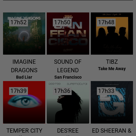
17h52
17h52
17h50
17h50
17h48
17h48
IMAGINE
SOUND OF
TIBZ
Take Me Away
DRAGONS
LEGEND
Bad Liar
San Francisco
17h39
17h39
17h36
17h36
17h33
17h33
TEMPER CITY
DES'REE
ED SHEERAN &