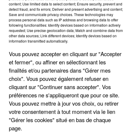
content; Use limited data to select content; Ensure security, prevent and
detect fraud, and fix errors; Deliver and present advertising and content;
Save and communicate privacy choices. These technologies may
process personal data such as IP address and browsing data to offer
following functionalities: Identify devices based on information actively
requested; Use precise geolocation data; Match and combine data from
other data sources; Link different devices; Identify devices based on
information transmitted automatically.
Vous pouvez accepter en cliquant sur "Accepter
et fermer", ou affiner en sélectionnant les
6 août 2026
finalités et/ou partenaires dans "Gérer mes
Gabriel Attal et Raphaël Glucksmann visés par des
choix". Vous pouvez également refuser en
ingérences...
cliquant sur "Continuer sans accepter". Vos
Sollicité, Sébastien Lecornu annonce un "travail
préférences ne s'appliqueront que pour ce site.
commun" avec les partis à la rentrée.
Vous pouvez mettre à jour vos choix, ou retirer
votre consentement à tout moment via le lien
"Gérer les cookies" situé en bas de chaque
page.