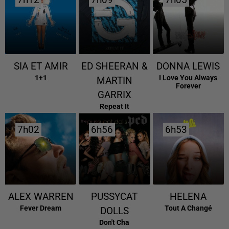
7h12
7h12
7h09
7h09
7h05
7h05
SIA ET AMIR
ED SHEERAN &
DONNA LEWIS
1+1
I Love You Always
MARTIN
Forever
GARRIX
Repeat It
7h02
7h02
6h56
6h56
6h53
6h53
ALEX WARREN
PUSSYCAT
HELENA
Fever Dream
Tout A Changé
DOLLS
Don't Cha