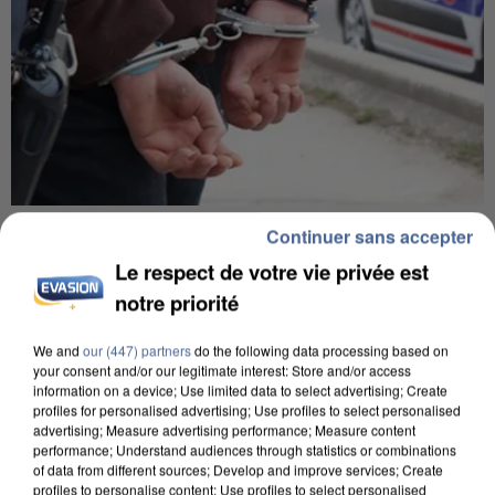
7 août 2026
Continuer sans accepter
Un second cadre de la DZ Mafia interpellé en
Le respect de votre vie privée est
Algérie
notre priorité
Un cofondateur du réseau avait été interpellé
quelques jours plus tôt.
We and
our (447) partners
do the following data processing based on
your consent and/or our legitimate interest: Store and/or access
information on a device; Use limited data to select advertising; Create
profiles for personalised advertising; Use profiles to select personalised
advertising; Measure advertising performance; Measure content
performance; Understand audiences through statistics or combinations
of data from different sources; Develop and improve services; Create
profiles to personalise content; Use profiles to select personalised