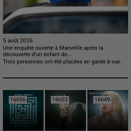
5 août 2026
Une enquête ouverte à Marseille après la
découverte d’un enfant de...
Trois personnes ont été placées en garde à vue.
16h56
16h56
16h53
16h53
16h49
16h49