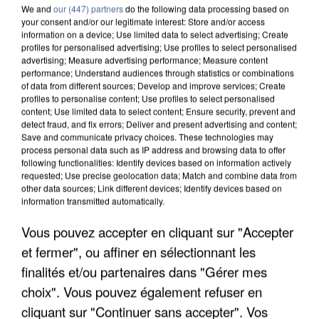
We and
our (447) partners
do the following data processing based on
your consent and/or our legitimate interest: Store and/or access
information on a device; Use limited data to select advertising; Create
profiles for personalised advertising; Use profiles to select personalised
advertising; Measure advertising performance; Measure content
7 août 2026
performance; Understand audiences through statistics or combinations
of data from different sources; Develop and improve services; Create
Un second cadre de la DZ Mafia interpellé en
profiles to personalise content; Use profiles to select personalised
Algérie
content; Use limited data to select content; Ensure security, prevent and
Un cofondateur du réseau avait été interpellé
detect fraud, and fix errors; Deliver and present advertising and content;
Save and communicate privacy choices. These technologies may
quelques jours plus tôt.
process personal data such as IP address and browsing data to offer
following functionalities: Identify devices based on information actively
requested; Use precise geolocation data; Match and combine data from
other data sources; Link different devices; Identify devices based on
information transmitted automatically.
Vous pouvez accepter en cliquant sur "Accepter
et fermer", ou affiner en sélectionnant les
finalités et/ou partenaires dans "Gérer mes
choix". Vous pouvez également refuser en
cliquant sur "Continuer sans accepter". Vos