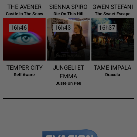
THE AVENER
SIENNA SPIRO
GWEN STEFANI
Castle In The Snow
Die On This Hill
The Sweet Escape
16h46
16h46
16h43
16h43
16h37
16h37
TEMPER CITY
JUNGELI ET
TAME IMPALA
Self Aware
Dracula
EMMA
Juste Un Peu