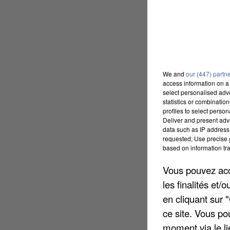
We and
our (447) partn
access information on a 
select personalised ad
statistics or combinatio
profiles to select person
Deliver and present adv
data such as IP address 
requested; Use precise g
based on information tra
Vous pouvez acce
les finalités et
en cliquant sur 
ce site. Vous po
moment via le li