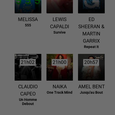
MELISSA
LEWIS
ED
555
CAPALDI
SHEERAN &
Survive
MARTIN
GARRIX
Repeat It
21h02
21h02
21h00
21h00
20h57
20h57
CLAUDIO
NAIKA
AMEL BENT
One Track Mind
Jusqu'au Bout
CAPEO
Un Homme
Debout