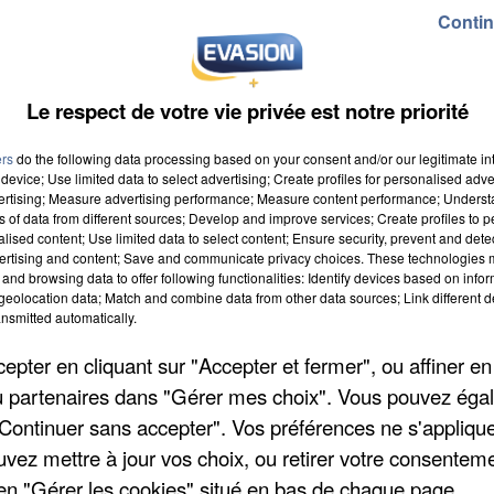
Contin
Le respect de votre vie privée est notre priorité
ers
do the following data processing based on your consent and/or our legitimate int
device; Use limited data to select advertising; Create profiles for personalised adver
vertising; Measure advertising performance; Measure content performance; Unders
ns of data from different sources; Develop and improve services; Create profiles to 
alised content; Use limited data to select content; Ensure security, prevent and detect
ertising and content; Save and communicate privacy choices. These technologies
and browsing data to offer following functionalities: Identify devices based on infor
eolocation data; Match and combine data from other data sources; Link different de
nsmitted automatically.
pter en cliquant sur "Accepter et fermer", ou affiner en
/ou partenaires dans "Gérer mes choix". Vous pouvez éga
"Continuer sans accepter". Vos préférences ne s'appliqu
uvez mettre à jour vos choix, ou retirer votre consenteme
en "Gérer les cookies" situé en bas de chaque page.