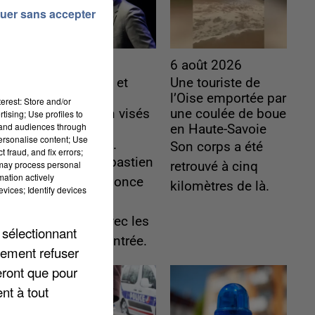
uer sans accepter
6 août 2026
6 août 2026
Gabriel Attal et
Une touriste de
Raphaël
l’Oise emportée par
erest: Store and/or
Glucksmann visés
une coulée de boue
tising; Use profiles to
tand audiences through
par des
en Haute-Savoie
personalise content; Use
ingérences...
Son corps a été
 fraud, and fix errors;
Sollicité, Sébastien
 may process personal
retrouvé à cinq
mation actively
Lecornu annonce
kilomètres de là.
vices; Identify devices
un "travail
commun" avec les
 sélectionnant
partis à la rentrée.
lement refuser
eront que pour
nt à tout