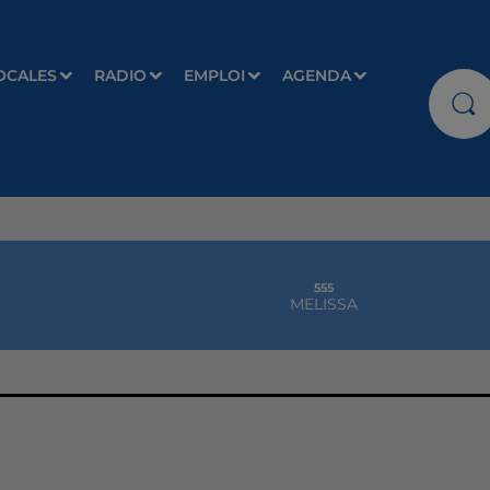
OCALES
RADIO
EMPLOI
AGENDA
555
MELISSA