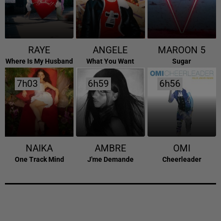
RAYE
ANGELE
MAROON 5
Where Is My Husband
What You Want
Sugar
7h03
7h03
6h59
6h59
6h56
6h56
NAIKA
AMBRE
OMI
One Track Mind
J'me Demande
Cheerleader