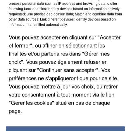
process personal data such as IP address and browsing data to offer
following functionalities: Identify devices based on information actively
requested; Use precise geolocation data; Match and combine data from
other data sources; Link different devices; Identify devices based on
information transmitted automatically.
Vous pouvez accepter en cliquant sur "Accepter
et fermer", ou affiner en sélectionnant les
finalités et/ou partenaires dans "Gérer mes
5 août 2026
choix". Vous pouvez également refuser en
L’un des fondateurs supposés de la DZ Mafia
cliquant sur "Continuer sans accepter". Vos
interpellé en Algérie
préférences ne s'appliqueront que pour ce site.
Il est soupçonné d'y avoir mené ses opérations en
Vous pouvez mettre à jour vos choix, ou retirer
France.
votre consentement à tout moment via le lien
"Gérer les cookies" situé en bas de chaque
page.