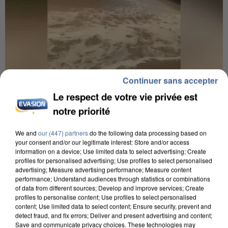
Continuer sans accepter
Le respect de votre vie privée est
6 août 2026
notre priorité
Une touriste de l’Oise emportée par une coulée de
boue en Haute-Savoie
We and
our (447) partners
do the following data processing based on
your consent and/or our legitimate interest: Store and/or access
Son corps a été retrouvé à cinq kilomètres de là.
information on a device; Use limited data to select advertising; Create
profiles for personalised advertising; Use profiles to select personalised
advertising; Measure advertising performance; Measure content
performance; Understand audiences through statistics or combinations
of data from different sources; Develop and improve services; Create
profiles to personalise content; Use profiles to select personalised
content; Use limited data to select content; Ensure security, prevent and
detect fraud, and fix errors; Deliver and present advertising and content;
Save and communicate privacy choices. These technologies may