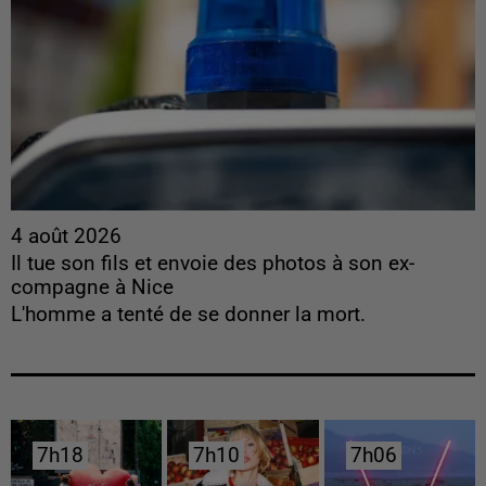
4 août 2026
Il tue son fils et envoie des photos à son ex-
compagne à Nice
L'homme a tenté de se donner la mort.
7h18
7h18
7h10
7h10
7h06
7h06