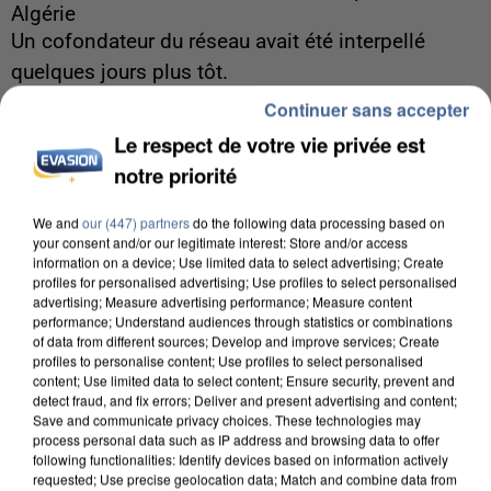
Algérie
Un cofondateur du réseau avait été interpellé
quelques jours plus tôt.
Continuer sans accepter
Le respect de votre vie privée est
notre priorité
We and
our (447) partners
do the following data processing based on
your consent and/or our legitimate interest: Store and/or access
information on a device; Use limited data to select advertising; Create
profiles for personalised advertising; Use profiles to select personalised
advertising; Measure advertising performance; Measure content
performance; Understand audiences through statistics or combinations
of data from different sources; Develop and improve services; Create
profiles to personalise content; Use profiles to select personalised
content; Use limited data to select content; Ensure security, prevent and
detect fraud, and fix errors; Deliver and present advertising and content;
Save and communicate privacy choices. These technologies may
process personal data such as IP address and browsing data to offer
following functionalities: Identify devices based on information actively
6 août 2026
requested; Use precise geolocation data; Match and combine data from