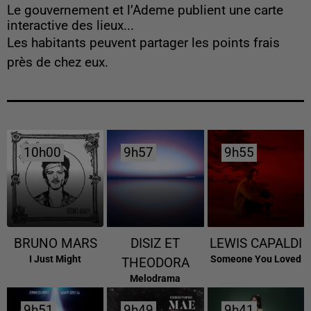
Le gouvernement et l’Ademe publient une carte
interactive des lieux...
Les habitants peuvent partager les points frais
près de chez eux.
10h00
10h00
9h57
9h57
9h55
9h55
BRUNO MARS
DISIZ ET
LEWIS CAPALDI
I Just Might
Someone You Loved
THEODORA
Melodrama
9h51
9h51
9h49
9h49
9h41
9h41