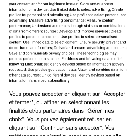
your consent and/or our legitimate interest: Store and/or access
information on a device; Use limited data to select advertising; Create
profiles for personalised advertising; Use profiles to select personalised
advertising; Measure advertising performance; Measure content
performance; Understand audiences through statistics or combinations
of data from different sources; Develop and improve services; Create
profiles to personalise content; Use profiles to select personalised
content; Use limited data to select content; Ensure security, prevent and
detect fraud, and fix errors; Deliver and present advertising and content;
Save and communicate privacy choices. These technologies may
process personal data such as IP address and browsing data to offer
following functionalities: Identify devices based on information actively
requested; Use precise geolocation data; Match and combine data from
other data sources; Link different devices; Identify devices based on
information transmitted automatically.
UN SECOND CADRE DE LA DZ MAFIA
INTERPELLÉ EN ALGÉRIE
Vous pouvez accepter en cliquant sur "Accepter
et fermer", ou affiner en sélectionnant les
finalités et/ou partenaires dans "Gérer mes
choix". Vous pouvez également refuser en
cliquant sur "Continuer sans accepter". Vos
préférences ne s'appliqueront que pour ce site.