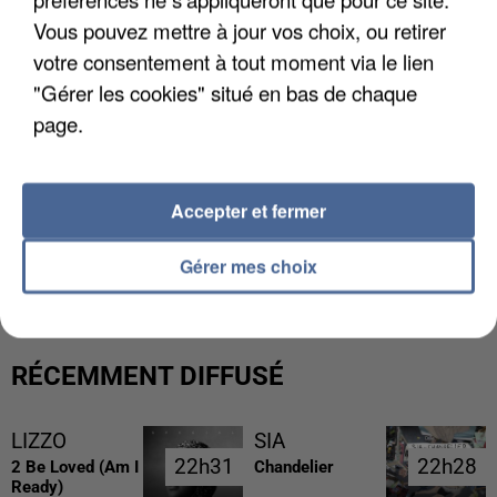
Vous pouvez mettre à jour vos choix, ou retirer
votre consentement à tout moment via le lien
"Gérer les cookies" situé en bas de chaque
page.
Accepter et fermer
UNE TOURISTE DE L’OISE EMPORTÉE PAR UNE
COULÉE DE BOUE EN HAUTE-SAVOIE
Gérer mes choix
RÉCEMMENT DIFFUSÉ
LIZZO
SIA
22h31
22h31
22h28
22h28
2 Be Loved (am I
Chandelier
Ready)