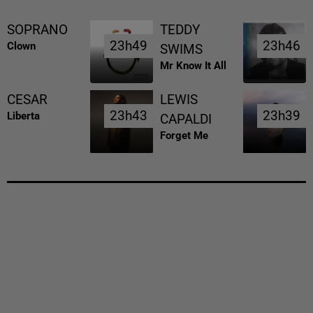
SOPRANO
TEDDY
23h49
23h49
23h46
23h46
Clown
SWIMS
Mr Know It All
CESAR
LEWIS
23h43
23h43
23h39
23h39
Liberta
CAPALDI
Forget Me