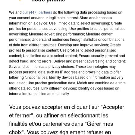
DE SOLIDARITÉ AVEC LES...
We and
our (447) partners
do the following data processing based on
your consent and/or our legitimate interest: Store and/or access
information on a device; Use limited data to select advertising; Create
profiles for personalised advertising; Use profiles to select personalised
advertising; Measure advertising performance; Measure content
performance; Understand audiences through statistics or combinations
of data from different sources; Develop and improve services; Create
profiles to personalise content; Use profiles to select personalised
content; Use limited data to select content; Ensure security, prevent and
detect fraud, and fix errors; Deliver and present advertising and content;
Save and communicate privacy choices. These technologies may
process personal data such as IP address and browsing data to offer
following functionalities: Identify devices based on information actively
requested; Use precise geolocation data; Match and combine data from
other data sources; Link different devices; Identify devices based on
information transmitted automatically.
Vous pouvez accepter en cliquant sur "Accepter
APRÈS TOUTES CES CANICULES, LES REFUGES
et fermer", ou affiner en sélectionnant les
DE FAUNE SAUVAGE SONT...
finalités et/ou partenaires dans "Gérer mes
choix". Vous pouvez également refuser en