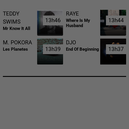
TEDDY
RAYE
13h46
13h46
13h44
13h44
Where Is My
SWIMS
Husband
Mr Know It All
M. POKORA
DJO
13h39
13h39
13h37
13h37
Les Planetes
End Of Beginning