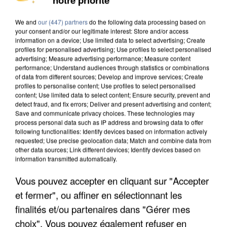
INTERPELLÉ EN ALGÉRIE
We and
our (447) partners
do the following data processing based on
your consent and/or our legitimate interest: Store and/or access
information on a device; Use limited data to select advertising; Create
profiles for personalised advertising; Use profiles to select personalised
advertising; Measure advertising performance; Measure content
performance; Understand audiences through statistics or combinations
of data from different sources; Develop and improve services; Create
profiles to personalise content; Use profiles to select personalised
content; Use limited data to select content; Ensure security, prevent and
detect fraud, and fix errors; Deliver and present advertising and content;
Save and communicate privacy choices. These technologies may
process personal data such as IP address and browsing data to offer
following functionalities: Identify devices based on information actively
requested; Use precise geolocation data; Match and combine data from
other data sources; Link different devices; Identify devices based on
information transmitted automatically.
Vous pouvez accepter en cliquant sur "Accepter
UNE TOURISTE DE L’OISE EMPORTÉE PAR UNE
et fermer", ou affiner en sélectionnant les
COULÉE DE BOUE EN HAUTE-SAVOIE
finalités et/ou partenaires dans "Gérer mes
choix". Vous pouvez également refuser en