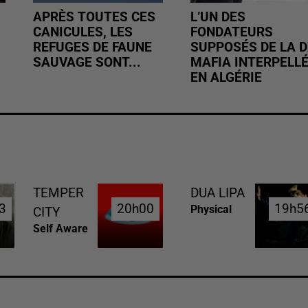
APRÈS TOUTES CES
L’UN DES
CANICULES, LES
FONDATEURS
REFUGES DE FAUNE
SUPPOSÉS DE LA D
SAUVAGE SONT...
MAFIA INTERPELL
EN ALGÉRIE
TEMPER
DUA LIPA
3
3
20h00
20h00
19h5
19h5
Physical
CITY
Self Aware