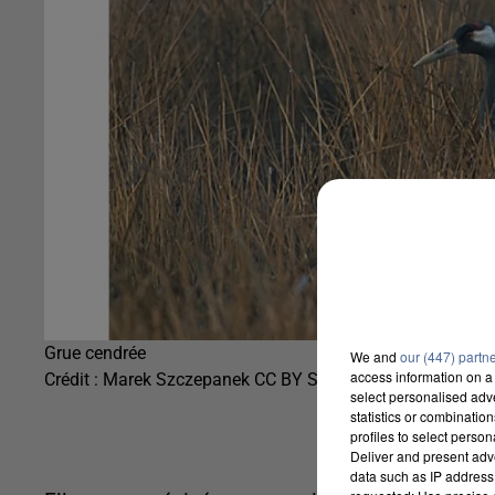
Grue cendrée
We and
our (447) partn
access information on a 
Crédit :
Marek Szczepanek CC BY SA 3.0
select personalised ad
statistics or combinatio
profiles to select person
Deliver and present adv
data such as IP address 