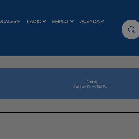
OCALES
RADIO
EMPLOI
AGENDA
Frerot
JEREMY FREROT