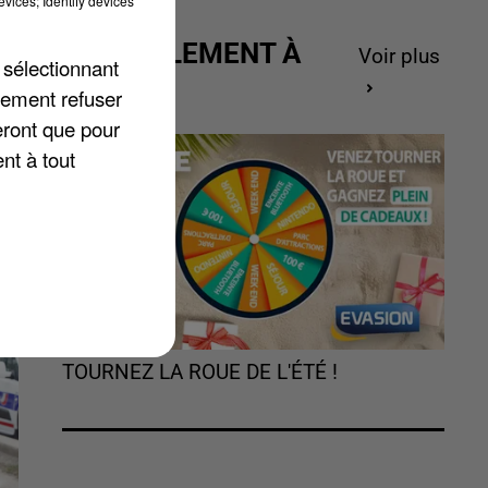
vices; Identify devices
ACTUELLEMENT À
Voir plus
 sélectionnant
la
GAGNER
lement refuser
st
eront que pour
nt à tout
TOURNEZ LA ROUE DE L'ÉTÉ !