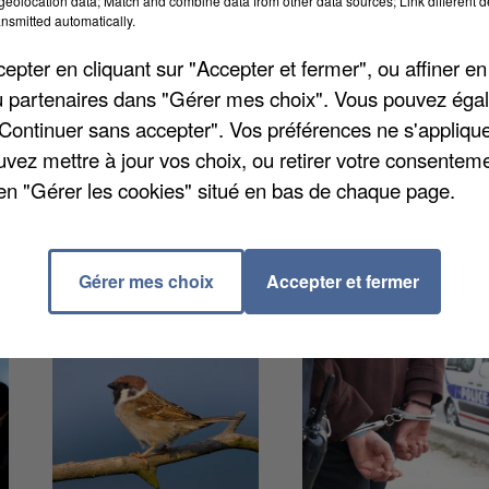
eolocation data; Match and combine data from other data sources; Link different de
ection spéciale » (ou ZPS). Ces dernières visent à
nsmitted automatically.
iseaux sauvages. Elles servent aussi d'aires de
pter en cliquant sur "Accepter et fermer", ou affiner en
e relais à des oiseaux migrateurs.En Seine-et-Marne, 
/ou partenaires dans "Gérer mes choix". Vous pouvez éga
t moyenne, de l'ordre de 10%. La moyenne en France e
"Continuer sans accepter". Vos préférences ne s'appliqu
uvez mettre à jour vos choix, ou retirer votre consenteme
en "Gérer les cookies" situé en bas de chaque page.
Gérer mes choix
Accepter et fermer