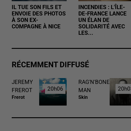
IL TUE SON FILS ET
INCENDIES : L’ÎLE-
ENVOIE DES PHOTOS
DE-FRANCE LANCE
À SON EX-
UN ÉLAN DE
COMPAGNE À NICE
SOLIDARITÉ AVEC
LES...
RÉCEMMENT DIFFUSÉ
JEREMY
RAG'N'BONE
20h06
20h06
20h0
20h0
FREROT
MAN
Frerot
Skin