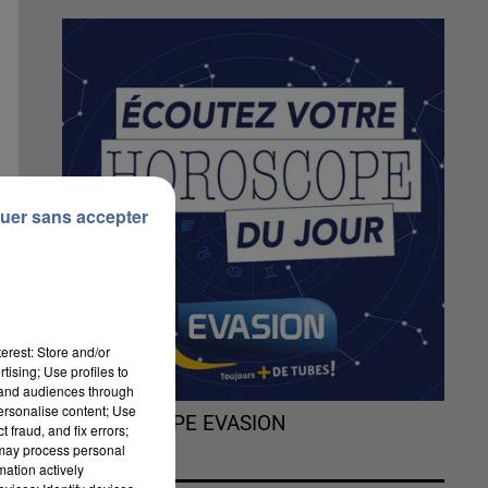
uer sans accepter
erest: Store and/or
tising; Use profiles to
tand audiences through
personalise content; Use
L'HOROSCOPE EVASION
 fraud, and fix errors;
 may process personal
mation actively