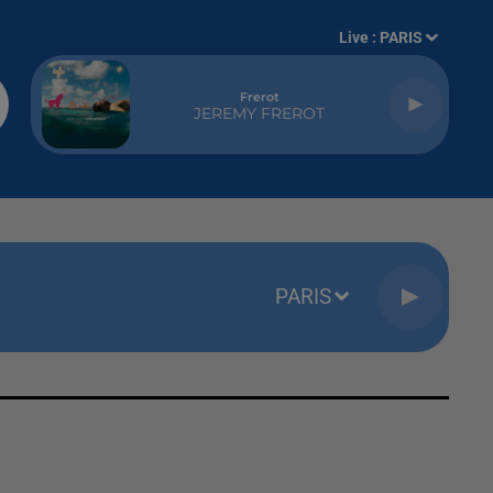
Live :
PARIS
Frerot
JEREMY FREROT
PARIS