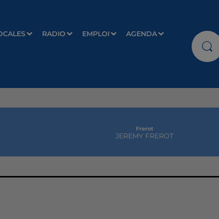
OCALES
RADIO
EMPLOI
AGENDA
Frerot
JEREMY FREROT