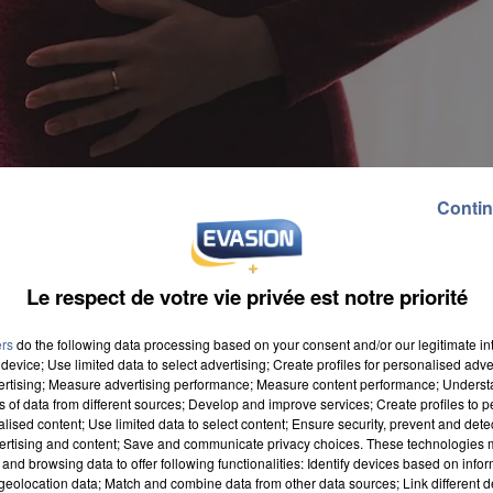
Contin
Le respect de votre vie privée est notre priorité
ers
do the following data processing based on your consent and/or our legitimate int
device; Use limited data to select advertising; Create profiles for personalised adver
vertising; Measure advertising performance; Measure content performance; Unders
ns of data from different sources; Develop and improve services; Create profiles to 
alised content; Use limited data to select content; Ensure security, prevent and detect
ertising and content; Save and communicate privacy choices. These technologies
and browsing data to offer following functionalities: Identify devices based on infor
a statistique. L'Insee a calculé l'âge moyen des mère
eolocation data; Match and combine data from other data sources; Link different de