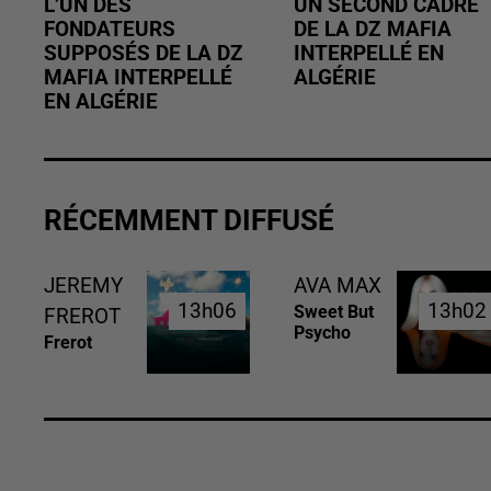
L’UN DES
UN SECOND CADRE
FONDATEURS
DE LA DZ MAFIA
SUPPOSÉS DE LA DZ
INTERPELLÉ EN
MAFIA INTERPELLÉ
ALGÉRIE
EN ALGÉRIE
RÉCEMMENT DIFFUSÉ
JEREMY
AVA MAX
13h06
13h06
13h02
13h02
Sweet But
FREROT
Psycho
Frerot