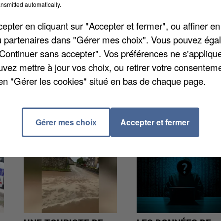
nsmitted automatically.
que les femmes qui accouchent sont souvent plus
e. Dans les Yvelines, les femmes qui ont donné la vie
pter en cliquant sur "Accepter et fermer", ou affiner en
est plus qu'en France métropolitaine où cet âge attei
/ou partenaires dans "Gérer mes choix". Vous pouvez éga
"Continuer sans accepter". Vos préférences ne s'appliqu
uvez mettre à jour vos choix, ou retirer votre consenteme
en "Gérer les cookies" situé en bas de chaque page.
Gérer mes choix
Accepter et fermer