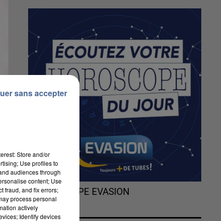
uer sans accepter
erest: Store and/or
tising; Use profiles to
tand audiences through
personalise content; Use
 fraud, and fix errors;
L'HOROSCOPE EVASION
 may process personal
mation actively
s
vices; Identify devices