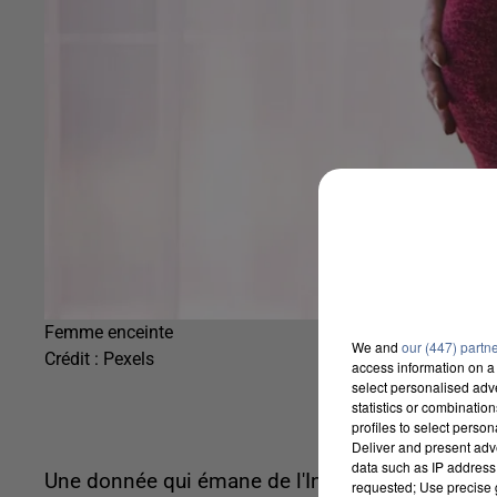
Femme enceinte
We and
our (447) partn
Crédit :
Pexels
access information on a 
select personalised ad
statistics or combinatio
profiles to select person
Deliver and present adv
data such as IP address 
Une donnée qui émane de l'Institut national de l
requested; Use precise g