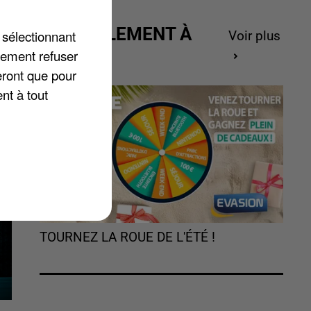
ACTUELLEMENT À
 sélectionnant
Voir plus
nt
GAGNER
lement refuser
eront que pour
nt à tout
TOURNEZ LA ROUE DE L'ÉTÉ !