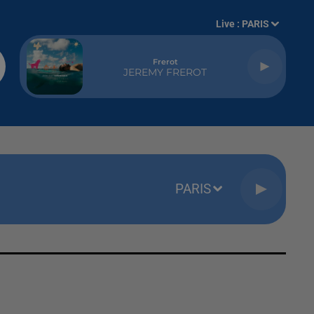
Live :
PARIS
Frerot
JEREMY FREROT
PARIS