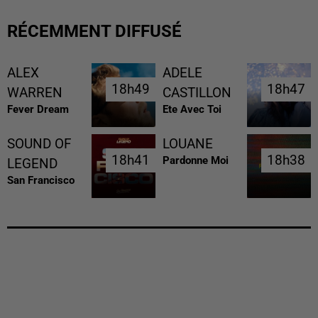
RÉCEMMENT DIFFUSÉ
ALEX
ADELE
18h49
18h49
18h47
18h47
WARREN
CASTILLON
Fever Dream
Ete Avec Toi
SOUND OF
LOUANE
18h41
18h41
18h38
18h38
Pardonne Moi
LEGEND
San Francisco