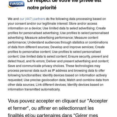
notre priorité
L’UN DES FONDATEURS SUPPOSÉS DE LA DZ
MAFIA INTERPELLÉ EN ALGÉRIE
We and
our (447) partners
do the following data processing based on
your consent and/or our legitimate interest: Store and/or access
information on a device; Use limited data to select advertising; Create
profiles for personalised advertising; Use profiles to select personalised
advertising; Measure advertising performance; Measure content
performance; Understand audiences through statistics or combinations
of data from different sources; Develop and improve services; Create
profiles to personalise content; Use profiles to select personalised
content; Use limited data to select content; Ensure security, prevent and
detect fraud, and fix errors; Deliver and present advertising and content;
Save and communicate privacy choices. These technologies may
process personal data such as IP address and browsing data to offer
following functionalities: Identify devices based on information actively
requested; Use precise geolocation data; Match and combine data from
other data sources; Link different devices; Identify devices based on
information transmitted automatically.
Vous pouvez accepter en cliquant sur "Accepter
et fermer", ou affiner en sélectionnant les
UN SECOND CADRE DE LA DZ MAFIA
finalités et/ou partenaires dans "Gérer mes