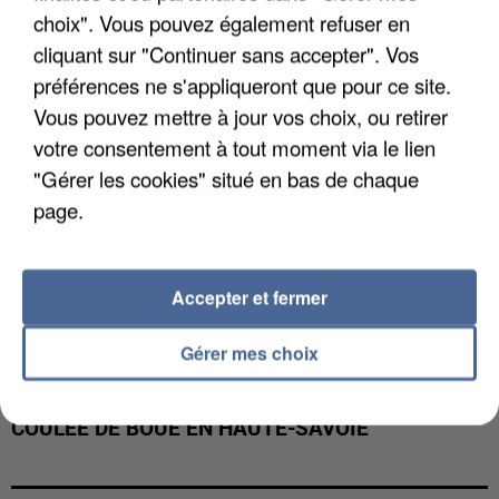
INTERPELLÉ EN ALGÉRIE
choix". Vous pouvez également refuser en
cliquant sur "Continuer sans accepter". Vos
préférences ne s'appliqueront que pour ce site.
Vous pouvez mettre à jour vos choix, ou retirer
votre consentement à tout moment via le lien
"Gérer les cookies" situé en bas de chaque
page.
Accepter et fermer
Gérer mes choix
UNE TOURISTE DE L’OISE EMPORTÉE PAR UNE
COULÉE DE BOUE EN HAUTE-SAVOIE