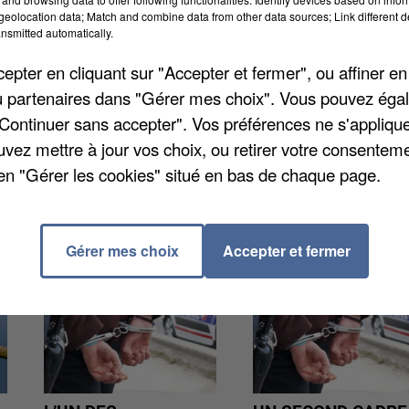
départementale, le ministère de l'Intérieur fait le poin
eolocation data; Match and combine data from other data sources; Link different de
nsmitted automatically.
ée dernière, il y a eu plus de 3.100 vols de véhicules
. La situation semble pourtant s'améliorer : entre
pter en cliquant sur "Accepter et fermer", ou affiner en
2,3%.
/ou partenaires dans "Gérer mes choix". Vous pouvez éga
"Continuer sans accepter". Vos préférences ne s'appliqu
uvez mettre à jour vos choix, ou retirer votre consenteme
en "Gérer les cookies" situé en bas de chaque page.
Gérer mes choix
Accepter et fermer