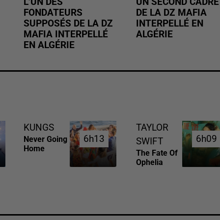
L’UN DES
UN SECOND CADRE
FONDATEURS
DE LA DZ MAFIA
SUPPOSÉS DE LA DZ
INTERPELLÉ EN
MAFIA INTERPELLÉ
ALGÉRIE
EN ALGÉRIE
KUNGS
TAYLOR
6h13
6h13
6h09
6h09
Never Going
SWIFT
Home
The Fate Of
Ophelia