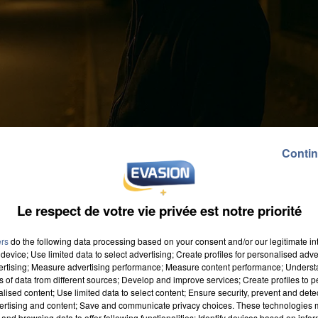
Contin
Le respect de votre vie privée est notre priorité
ers
do the following data processing based on your consent and/or our legitimate int
device; Use limited data to select advertising; Create profiles for personalised adver
vertising; Measure advertising performance; Measure content performance; Unders
ns of data from different sources; Develop and improve services; Create profiles to 
alised content; Use limited data to select content; Ensure security, prevent and detect
ertising and content; Save and communicate privacy choices. These technologies
c'est ce que constatent de nombreux habitants, victim
and browsing data to offer following functionalities: Identify devices based on infor