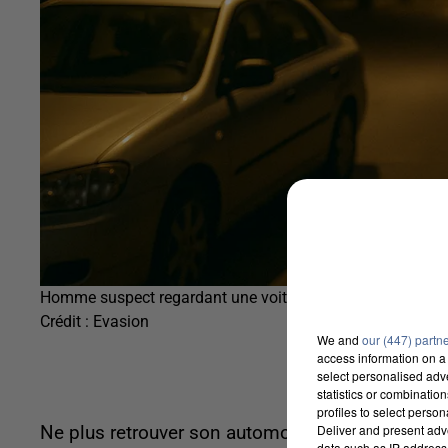
Homme suspect regardant une voiture
Crédit :
Evasion
We and
our (447) partn
access information on a 
select personalised ad
statistics or combinatio
profiles to select person
Deliver and present adv
Ne plus retrouver son automobile, volatilisée : 
data such as IP address 