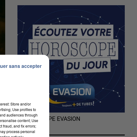
uer sans accepter
erest: Store and/or
tising; Use profiles to
tand audiences through
L'HOROSCOPE EVASION
personalise content; Use
 fraud, and fix errors;
 may process personal
es
mation actively