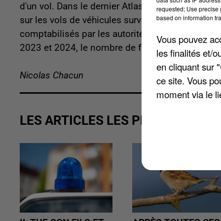
d'un vol. Dans le dernier Atlas de la délinquance 
requested; Use precise g
based on information tra
sur les vols de véhicules survenus en 2024. L'ann
comptabilisés par les autorités dans les Yvelines
Vous pouvez acce
2023 et 2024, le nombre de faits a diminué de 
les finalités et
en cliquant sur 
Nicolas Chacun
ce site. Vous po
moment via le li
LES ARTICLES LES PLUS VUS