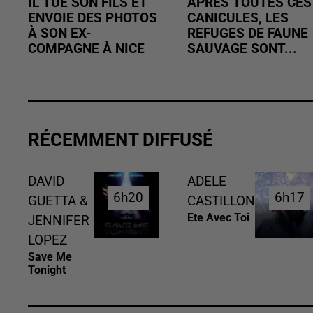
IL TUE SON FILS ET
APRÈS TOUTES CES
ENVOIE DES PHOTOS
CANICULES, LES
À SON EX-
REFUGES DE FAUNE
COMPAGNE À NICE
SAUVAGE SONT...
RÉCEMMENT DIFFUSÉ
DAVID
ADELE
6h20
6h20
6h17
6h17
GUETTA &
CASTILLON
Ete Avec Toi
JENNIFER
LOPEZ
Save Me
Tonight