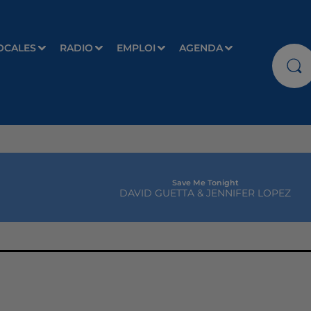
OCALES
RADIO
EMPLOI
AGENDA
Save Me Tonight
DAVID GUETTA & JENNIFER LOPEZ