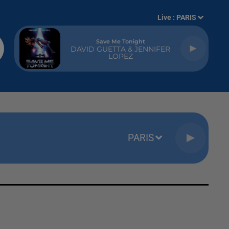
Live :
PARIS
Save Me Tonight
DAVID GUETTA & JENNIFER
LOPEZ
PARIS