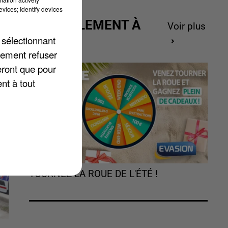
t
vices; Identify devices
ACTUELLEMENT À
Voir plus
GAGNER
 sélectionnant
lement refuser
eront que pour
nt à tout
TOURNEZ LA ROUE DE L'ÉTÉ !