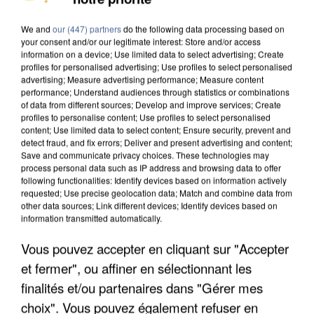
MAFIA INTERPELLÉ EN ALGÉRIE
We and
our (447) partners
do the following data processing based on
your consent and/or our legitimate interest: Store and/or access
information on a device; Use limited data to select advertising; Create
profiles for personalised advertising; Use profiles to select personalised
advertising; Measure advertising performance; Measure content
performance; Understand audiences through statistics or combinations
of data from different sources; Develop and improve services; Create
profiles to personalise content; Use profiles to select personalised
content; Use limited data to select content; Ensure security, prevent and
detect fraud, and fix errors; Deliver and present advertising and content;
Save and communicate privacy choices. These technologies may
process personal data such as IP address and browsing data to offer
following functionalities: Identify devices based on information actively
requested; Use precise geolocation data; Match and combine data from
other data sources; Link different devices; Identify devices based on
information transmitted automatically.
Vous pouvez accepter en cliquant sur "Accepter
UN SECOND CADRE DE LA DZ MAFIA
et fermer", ou affiner en sélectionnant les
INTERPELLÉ EN ALGÉRIE
finalités et/ou partenaires dans "Gérer mes
choix". Vous pouvez également refuser en