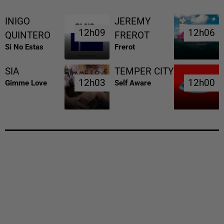
INIGO
JEREMY
12h09
12h09
12h06
12h06
QUINTERO
FREROT
Si No Estas
Frerot
SIA
TEMPER CITY
12h03
12h03
12h00
12h00
Gimme Love
Self Aware