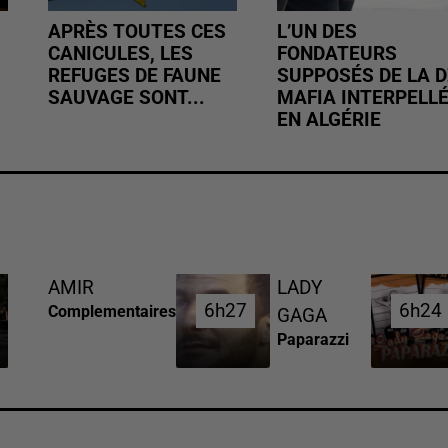
APRÈS TOUTES CES
L’UN DES
CANICULES, LES
FONDATEURS
REFUGES DE FAUNE
SUPPOSÉS DE LA D
SAUVAGE SONT...
MAFIA INTERPELL
EN ALGÉRIE
AMIR
LADY
6h27
6h27
6h24
6h24
Complementaires
GAGA
Paparazzi