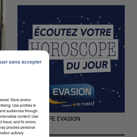
uer sans accepter
erest: Store and/or
tising; Use profiles to
tand audiences through
personalise content; Use
L'HOROSCOPE EVASION
 fraud, and fix errors;
 may process personal
mation actively