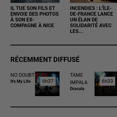
IL TUE SON FILS ET
INCENDIES : L’ÎLE-
ENVOIE DES PHOTOS
DE-FRANCE LANCE
À SON EX-
UN ÉLAN DE
COMPAGNE À NICE
SOLIDARITÉ AVEC
LES...
RÉCEMMENT DIFFUSÉ
NO DOUBT
TAME
6h37
6h37
6h33
6h33
It's My Life
IMPALA
Dracula