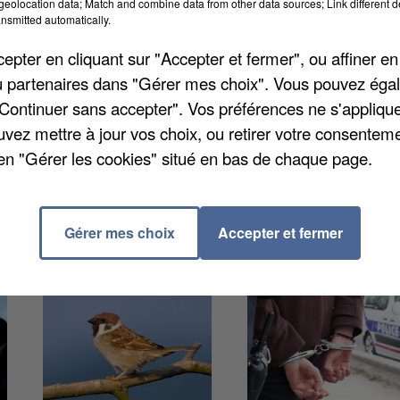
eolocation data; Match and combine data from other data sources; Link different de
fraction chez les habitants du département. Pour savoi
nsmitted automatically.
 nous avons consulté les données du service statistiqu
pter en cliquant sur "Accepter et fermer", ou affiner en
situation s'est améliorée ces derniers mois. Il y a eu
/ou partenaires dans "Gérer mes choix". Vous pouvez éga
t 2024 et juin 2025. C'est moins que les 4.800 entre
"Continuer sans accepter". Vos préférences ne s'appliqu
uvez mettre à jour vos choix, ou retirer votre consenteme
en "Gérer les cookies" situé en bas de chaque page.
Gérer mes choix
Accepter et fermer