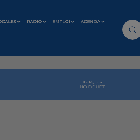
OCALES
RADIO
EMPLOI
AGENDA
It's My Life
NO DOUBT