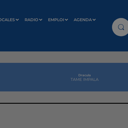
OCALES
RADIO
EMPLOI
AGENDA
Dracula
TAME IMPALA