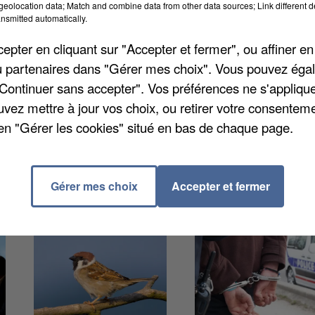
eolocation data; Match and combine data from other data sources; Link different de
Des chiffres qui proviennent du dernier panorama de
nsmitted automatically.
e sont si bien dotées, avec moins de 26,3 officines
pter en cliquant sur "Accepter et fermer", ou affiner en
ationale est à 30. Enfin, en 2025, il y avait
/ou partenaires dans "Gérer mes choix". Vous pouvez éga
métropolitain. Soit -1,3% comparé à l'année
"Continuer sans accepter". Vos préférences ne s'appliqu
uvez mettre à jour vos choix, ou retirer votre consenteme
en "Gérer les cookies" situé en bas de chaque page.
Gérer mes choix
Accepter et fermer