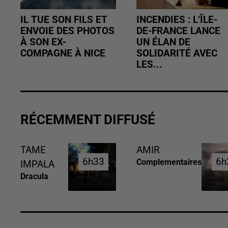
IL TUE SON FILS ET
INCENDIES : L’ÎLE-
ENVOIE DES PHOTOS
DE-FRANCE LANCE
À SON EX-
UN ÉLAN DE
COMPAGNE À NICE
SOLIDARITÉ AVEC
LES...
RÉCEMMENT DIFFUSÉ
TAME
AMIR
6h33
6h33
6h
6h
Complementaires
IMPALA
Dracula