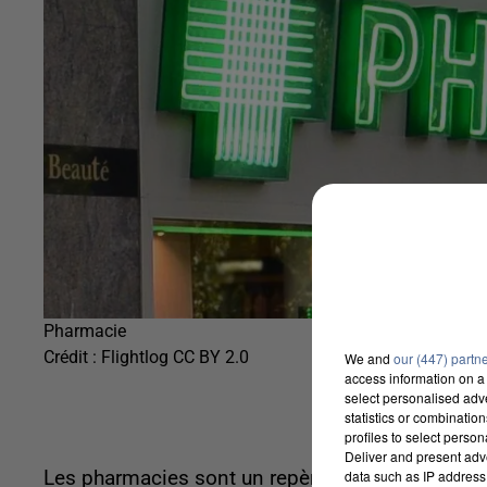
Pharmacie
Crédit :
Flightlog CC BY 2.0
We and
our (447) partn
access information on a 
select personalised ad
statistics or combinatio
profiles to select person
Deliver and present adv
data such as IP address 
Les pharmacies sont un repère de santé pour les 