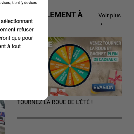
vices; Identify devices
ACTUELLEMENT À
Voir plus
 sélectionnant
GAGNER
lement refuser
eront que pour
nt à tout
TOURNEZ LA ROUE DE L'ÉTÉ !