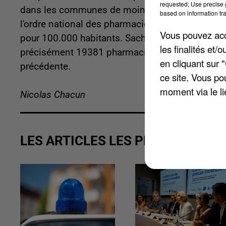
requested; Use precise g
dans les communes de moins de 5.000
âmes
. 
based on information tra
l'ordre national des pharmaciens. Les Yvelines n
Vous pouvez acce
pour 100.000 habitants. Sachant que la moyenne n
les finalités et
précisément 19381 pharmacies sur le territoire 
en cliquant sur 
précédente.
ce site. Vous po
moment via le li
Nicolas Chacun
LES ARTICLES LES PLUS VUS