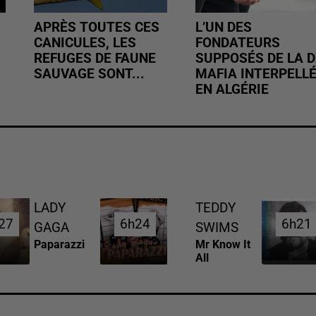
APRÈS TOUTES CES
L’UN DES
CANICULES, LES
FONDATEURS
REFUGES DE FAUNE
SUPPOSÉS DE LA D
SAUVAGE SONT...
MAFIA INTERPELL
EN ALGÉRIE
LADY
TEDDY
27
27
6h24
6h24
6h21
6h21
GAGA
SWIMS
Paparazzi
Mr Know It
All