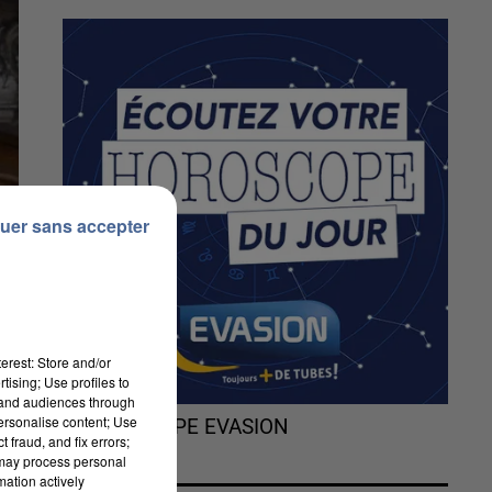
uer sans accepter
erest: Store and/or
tising; Use profiles to
tand audiences through
personalise content; Use
L'HOROSCOPE EVASION
 fraud, and fix errors;
 may process personal
mation actively