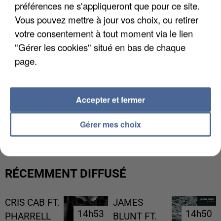
préférences ne s'appliqueront que pour ce site.
Vous pouvez mettre à jour vos choix, ou retirer
votre consentement à tout moment via le lien
"Gérer les cookies" situé en bas de chaque
page.
Accepter et fermer
UNE TOURISTE DE L’OISE EMPORTÉE PAR UNE
COULÉE DE BOUE EN HAUTE-SAVOIE
Gérer mes choix
RÉCEMMENT DIFFUSÉ
CRIS CAB FT.
JAMES
14h53
14h53
14h50
14h50
PHARRELL
BLUNT FT.