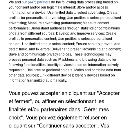
We and
our (447) partners
do the following data processing based on
your consent and/or our legitimate interest: Store and/or access
information on a device; Use limited data to select advertising; Create
profiles for personalised advertising; Use profiles to select personalised
advertising; Measure advertising performance; Measure content
performance; Understand audiences through statistics or combinations
of data from different sources; Develop and improve services; Create
profiles to personalise content; Use profiles to select personalised
content; Use limited data to select content; Ensure security, prevent and
detect fraud, and fix errors; Deliver and present advertising and content;
Save and communicate privacy choices. These technologies may
process personal data such as IP address and browsing data to offer
following functionalities: Identify devices based on information actively
requested; Use precise geolocation data; Match and combine data from
other data sources; Link different devices; Identify devices based on
information transmitted automatically.
UN SECOND CADRE DE LA DZ MAFIA
INTERPELLÉ EN ALGÉRIE
Vous pouvez accepter en cliquant sur "Accepter
et fermer", ou affiner en sélectionnant les
finalités et/ou partenaires dans "Gérer mes
choix". Vous pouvez également refuser en
cliquant sur "Continuer sans accepter". Vos