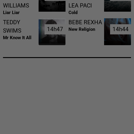
WILLIAMS
LEA PACI
Liar Liar
Cold
TEDDY
BEBE REXHA
14h47
14h47
14h44
14h44
New Religion
SWIMS
Mr Know It All