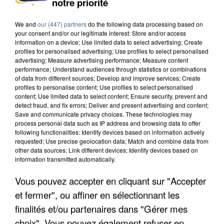
notre priorité
We and
our (447) partners
do the following data processing based on
your consent and/or our legitimate interest: Store and/or access
information on a device; Use limited data to select advertising; Create
profiles for personalised advertising; Use profiles to select personalised
advertising; Measure advertising performance; Measure content
performance; Understand audiences through statistics or combinations
of data from different sources; Develop and improve services; Create
profiles to personalise content; Use profiles to select personalised
content; Use limited data to select content; Ensure security, prevent and
detect fraud, and fix errors; Deliver and present advertising and content;
Save and communicate privacy choices. These technologies may
process personal data such as IP address and browsing data to offer
following functionalities: Identify devices based on information actively
requested; Use precise geolocation data; Match and combine data from
other data sources; Link different devices; Identify devices based on
information transmitted automatically.
APRÈS TOUTES CES CANICULES, LES REFUGES
Vous pouvez accepter en cliquant sur "Accepter
DE FAUNE SAUVAGE SONT...
et fermer", ou affiner en sélectionnant les
finalités et/ou partenaires dans "Gérer mes
choix". Vous pouvez également refuser en