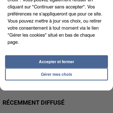
cliquant sur "Continuer sans accepter". Vos
préférences ne s'appliqueront que pour ce site.
Vous pouvez mettre à jour vos choix, ou retirer
votre consentement à tout moment via le lien
"Gérer les cookies" situé en bas de chaque
page.
Accepter et fermer
L’UN DES FONDATEURS SUPPOSÉS DE LA DZ
Gérer mes choix
MAFIA INTERPELLÉ EN ALGÉRIE
RÉCEMMENT DIFFUSÉ