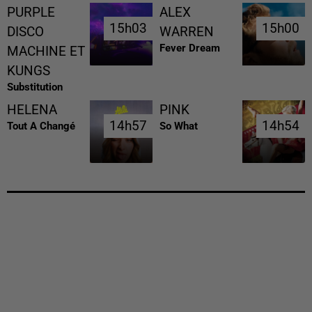
PURPLE
ALEX
15h03
15h03
15h00
15h00
DISCO
WARREN
Fever Dream
MACHINE ET
KUNGS
Substitution
HELENA
PINK
14h57
14h57
14h54
14h54
Tout A Changé
So What