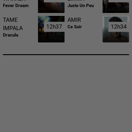
Fever Dream
Juste Un Peu
TAME
AMIR
12h37
12h37
12h34
12h34
Ce Soir
IMPALA
Dracula