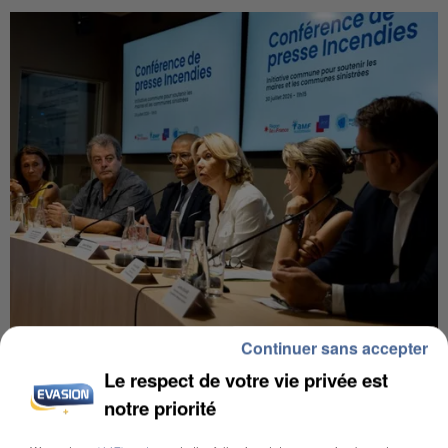
Continuer sans accepter
INCENDIES : L’ÎLE-DE-FRANCE LANCE UN ÉLAN
DE SOLIDARITÉ AVEC LES...
Le respect de votre vie privée est
notre priorité