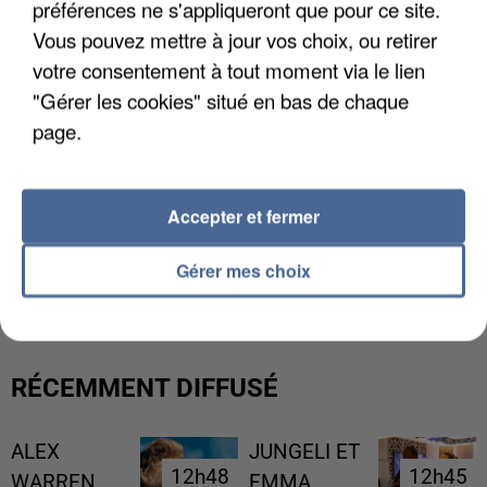
préférences ne s'appliqueront que pour ce site.
Vous pouvez mettre à jour vos choix, ou retirer
votre consentement à tout moment via le lien
"Gérer les cookies" situé en bas de chaque
page.
Accepter et fermer
L’UN DES FONDATEURS SUPPOSÉS DE LA DZ
Gérer mes choix
MAFIA INTERPELLÉ EN ALGÉRIE
RÉCEMMENT DIFFUSÉ
ALEX
JUNGELI ET
12h48
12h48
12h45
12h45
WARREN
EMMA