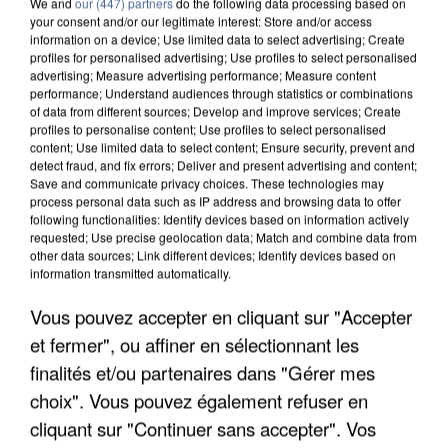
We and
our (447) partners
do the following data processing based on
your consent and/or our legitimate interest: Store and/or access
information on a device; Use limited data to select advertising; Create
profiles for personalised advertising; Use profiles to select personalised
advertising; Measure advertising performance; Measure content
performance; Understand audiences through statistics or combinations
of data from different sources; Develop and improve services; Create
profiles to personalise content; Use profiles to select personalised
content; Use limited data to select content; Ensure security, prevent and
detect fraud, and fix errors; Deliver and present advertising and content;
Save and communicate privacy choices. These technologies may
process personal data such as IP address and browsing data to offer
following functionalities: Identify devices based on information actively
requested; Use precise geolocation data; Match and combine data from
other data sources; Link different devices; Identify devices based on
information transmitted automatically.
APRÈS TOUTES CES CANICULES, LES REFUGES
DE FAUNE SAUVAGE SONT...
Vous pouvez accepter en cliquant sur "Accepter
et fermer", ou affiner en sélectionnant les
finalités et/ou partenaires dans "Gérer mes
choix". Vous pouvez également refuser en
cliquant sur "Continuer sans accepter". Vos