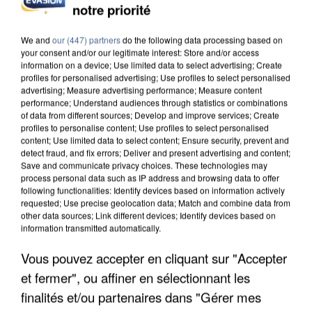
notre priorité
INCENDIES : L’ÎLE-DE-FRANCE LANCE UN ÉLAN
DE SOLIDARITÉ AVEC LES...
We and
our (447) partners
do the following data processing based on
your consent and/or our legitimate interest: Store and/or access
information on a device; Use limited data to select advertising; Create
profiles for personalised advertising; Use profiles to select personalised
advertising; Measure advertising performance; Measure content
performance; Understand audiences through statistics or combinations
of data from different sources; Develop and improve services; Create
profiles to personalise content; Use profiles to select personalised
content; Use limited data to select content; Ensure security, prevent and
detect fraud, and fix errors; Deliver and present advertising and content;
Save and communicate privacy choices. These technologies may
process personal data such as IP address and browsing data to offer
following functionalities: Identify devices based on information actively
requested; Use precise geolocation data; Match and combine data from
other data sources; Link different devices; Identify devices based on
information transmitted automatically.
Vous pouvez accepter en cliquant sur "Accepter
et fermer", ou affiner en sélectionnant les
APRÈS TOUTES CES CANICULES, LES REFUGES
DE FAUNE SAUVAGE SONT...
finalités et/ou partenaires dans "Gérer mes