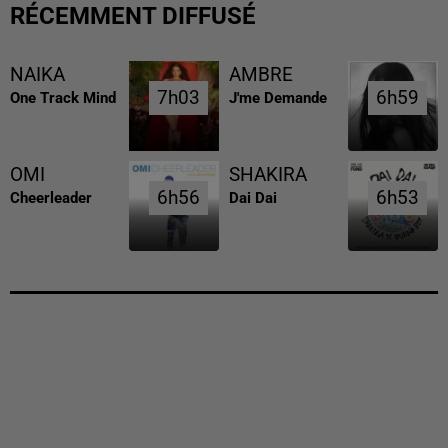
RÉCEMMENT DIFFUSÉ
NAIKA
AMBRE
7h03
7h03
6h59
6h59
One Track Mind
J'me Demande
OMI
SHAKIRA
6h56
6h56
6h53
6h53
Cheerleader
Dai Dai