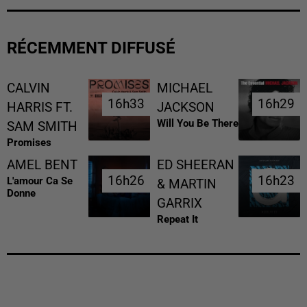
RÉCEMMENT DIFFUSÉ
CALVIN
MICHAEL
16h33
16h33
16h29
16h29
HARRIS FT.
JACKSON
Will You Be There
SAM SMITH
Promises
AMEL BENT
ED SHEERAN
16h26
16h26
16h23
16h23
L'amour Ca Se
& MARTIN
Donne
GARRIX
Repeat It