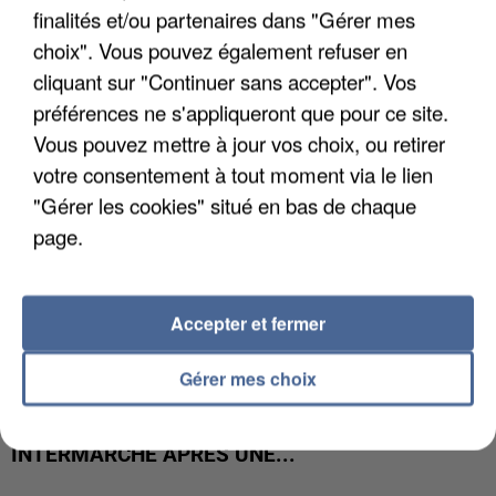
UNE TOURISTE DE L’OISE EMPORTÉE PAR UNE
finalités et/ou partenaires dans "Gérer mes
COULÉE DE BOUE EN HAUTE-SAVOIE
choix". Vous pouvez également refuser en
cliquant sur "Continuer sans accepter". Vos
préférences ne s'appliqueront que pour ce site.
Vous pouvez mettre à jour vos choix, ou retirer
votre consentement à tout moment via le lien
"Gérer les cookies" situé en bas de chaque
page.
Accepter et fermer
Gérer mes choix
LES DONNÉES DE 300 000 CLIENTS DÉROBÉES À
INTERMARCHÉ APRÈS UNE...