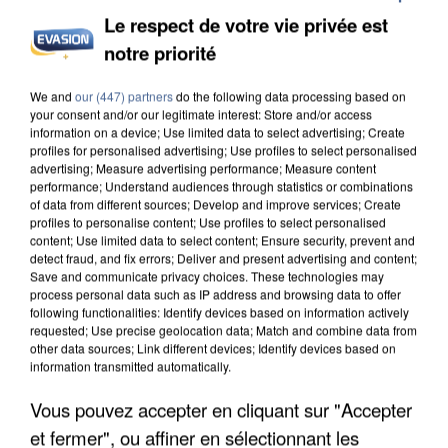
Le respect de votre vie privée est
notre priorité
UN SECOND CADRE DE LA DZ MAFIA
INTERPELLÉ EN ALGÉRIE
We and
our (447) partners
do the following data processing based on
your consent and/or our legitimate interest: Store and/or access
information on a device; Use limited data to select advertising; Create
profiles for personalised advertising; Use profiles to select personalised
advertising; Measure advertising performance; Measure content
performance; Understand audiences through statistics or combinations
of data from different sources; Develop and improve services; Create
profiles to personalise content; Use profiles to select personalised
content; Use limited data to select content; Ensure security, prevent and
detect fraud, and fix errors; Deliver and present advertising and content;
Save and communicate privacy choices. These technologies may
process personal data such as IP address and browsing data to offer
following functionalities: Identify devices based on information actively
requested; Use precise geolocation data; Match and combine data from
other data sources; Link different devices; Identify devices based on
information transmitted automatically.
Vous pouvez accepter en cliquant sur "Accepter
et fermer", ou affiner en sélectionnant les