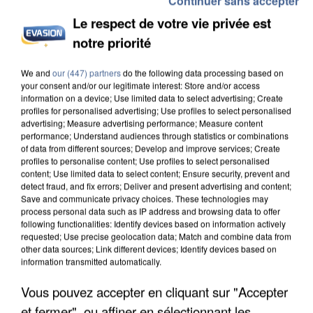
Continuer sans accepter
Le respect de votre vie privée est
notre priorité
We and
our (447) partners
do the following data processing based on
L’UN DES FONDATEURS SUPPOSÉS DE LA DZ
your consent and/or our legitimate interest: Store and/or access
MAFIA INTERPELLÉ EN ALGÉRIE
information on a device; Use limited data to select advertising; Create
profiles for personalised advertising; Use profiles to select personalised
advertising; Measure advertising performance; Measure content
performance; Understand audiences through statistics or combinations
of data from different sources; Develop and improve services; Create
profiles to personalise content; Use profiles to select personalised
content; Use limited data to select content; Ensure security, prevent and
detect fraud, and fix errors; Deliver and present advertising and content;
Save and communicate privacy choices. These technologies may
process personal data such as IP address and browsing data to offer
following functionalities: Identify devices based on information actively
requested; Use precise geolocation data; Match and combine data from
other data sources; Link different devices; Identify devices based on
information transmitted automatically.
Vous pouvez accepter en cliquant sur "Accepter
et fermer", ou affiner en sélectionnant les