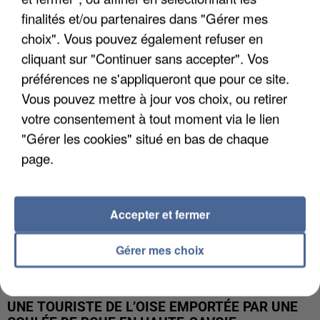
finalités et/ou partenaires dans "Gérer mes
UN SECOND CADRE DE LA DZ MAFIA
choix". Vous pouvez également refuser en
INTERPELLÉ EN ALGÉRIE
cliquant sur "Continuer sans accepter". Vos
préférences ne s'appliqueront que pour ce site.
Vous pouvez mettre à jour vos choix, ou retirer
votre consentement à tout moment via le lien
"Gérer les cookies" situé en bas de chaque
page.
Accepter et fermer
Gérer mes choix
UNE TOURISTE DE L’OISE EMPORTÉE PAR UNE