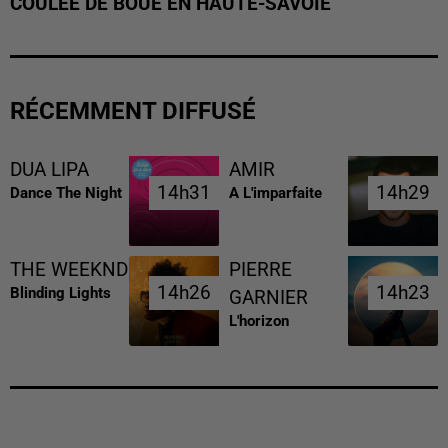
COULÉE DE BOUE EN HAUTE-SAVOIE
RÉCEMMENT DIFFUSÉ
DUA LIPA
AMIR
14h31
14h31
14h29
14h29
Dance The Night
A L'imparfaite
THE WEEKND
PIERRE
14h26
14h26
14h23
14h23
Blinding Lights
GARNIER
L'horizon