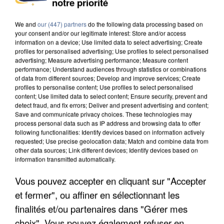
notre priorité
We and
our (447) partners
do the following data processing based on
your consent and/or our legitimate interest: Store and/or access
information on a device; Use limited data to select advertising; Create
profiles for personalised advertising; Use profiles to select personalised
advertising; Measure advertising performance; Measure content
performance; Understand audiences through statistics or combinations
of data from different sources; Develop and improve services; Create
profiles to personalise content; Use profiles to select personalised
content; Use limited data to select content; Ensure security, prevent and
detect fraud, and fix errors; Deliver and present advertising and content;
Save and communicate privacy choices. These technologies may
process personal data such as IP address and browsing data to offer
following functionalities: Identify devices based on information actively
requested; Use precise geolocation data; Match and combine data from
other data sources; Link different devices; Identify devices based on
information transmitted automatically.
UN SECOND CADRE DE LA DZ MAFIA
INTERPELLÉ EN ALGÉRIE
Vous pouvez accepter en cliquant sur "Accepter
et fermer", ou affiner en sélectionnant les
finalités et/ou partenaires dans "Gérer mes
choix". Vous pouvez également refuser en