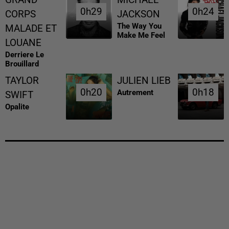
0h29
0h29
0h24
0h24
CORPS
JACKSON
The Way You
MALADE ET
Make Me Feel
LOUANE
Derriere Le
Brouillard
TAYLOR
JULIEN LIEB
0h20
0h20
0h18
0h18
Autrement
SWIFT
Opalite