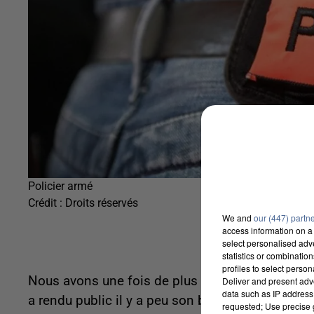
Policier armé
Crédit :
Droits réservés
We and
our (447) partn
access information on a 
select personalised ad
statistics or combinatio
profiles to select person
Nous avons une fois de plus consulté les données
Deliver and present adv
data such as IP address 
a rendu public il y a peu son bilan sur la délinqu
requested; Use precise g