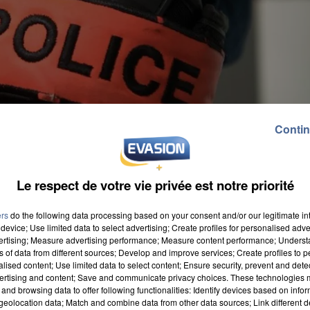
Contin
Le respect de votre vie privée est notre priorité
ers
do the following data processing based on your consent and/or our legitimate int
device; Use limited data to select advertising; Create profiles for personalised adver
vertising; Measure advertising performance; Measure content performance; Unders
ns of data from different sources; Develop and improve services; Create profiles to 
alised content; Use limited data to select content; Ensure security, prevent and detect
 du service statistique du ministère de l'Intérieur, q
ertising and content; Save and communicate privacy choices. These technologies
and browsing data to offer following functionalities: Identify devices based on infor
ance à la mi-année 2025. Entre juillet 2024 et juin
eolocation data; Match and combine data from other data sources; Link different de