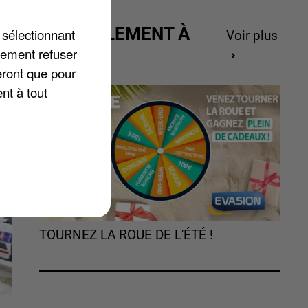
e
ACTUELLEMENT À
 sélectionnant
Voir plus
GAGNER
lement refuser
eront que pour
nt à tout
TOURNEZ LA ROUE DE L'ÉTÉ !