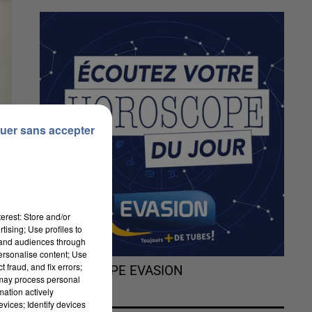
uer sans accepter
erest: Store and/or
tising; Use profiles to
tand audiences through
personalise content; Use
 fraud, and fix errors;
L'HOROSCOPE EVASION
ui
 may process personal
mation actively
vices; Identify devices