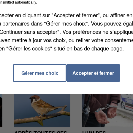
teurs sont en hausse. Concernant les vols à main armé
nsmitted automatically.
u 100 sur la période étudiée. C'est une trentaine de
pter en cliquant sur "Accepter et fermer", ou affiner en
. Des chiffres recueillis par les policiers et
/ou partenaires dans "Gérer mes choix". Vous pouvez éga
"Continuer sans accepter". Vos préférences ne s'appliqu
uvez mettre à jour vos choix, ou retirer votre consenteme
en "Gérer les cookies" situé en bas de chaque page.
Gérer mes choix
Accepter et fermer