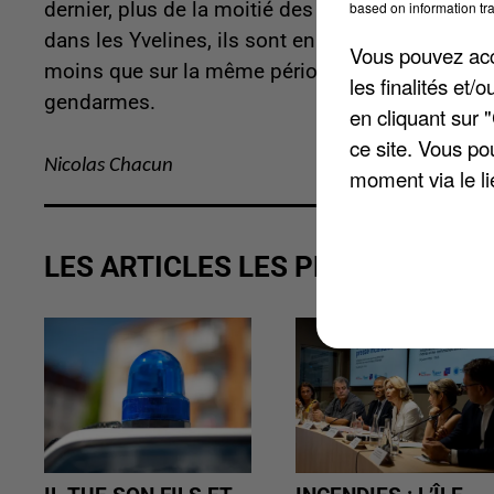
dernier, plus de la moitié des différents indica
based on information tra
dans les Yvelines, ils sont en baisse. Il y en a e
Vous pouvez acce
moins que sur la même période l'année précédente
les finalités et
gendarmes.
en cliquant sur 
ce site. Vous po
Nicolas Chacun
moment via le li
LES ARTICLES LES PLUS VUS