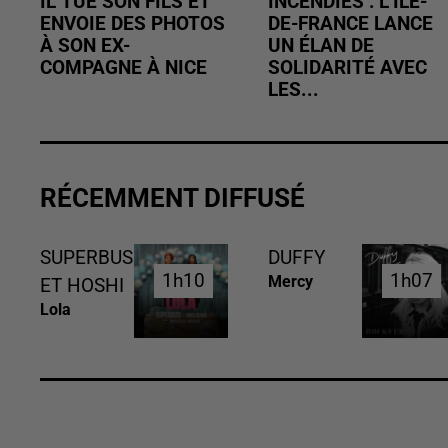
IL TUE SON FILS ET
INCENDIES : L’ÎLE-
ENVOIE DES PHOTOS
DE-FRANCE LANCE
À SON EX-
UN ÉLAN DE
COMPAGNE À NICE
SOLIDARITÉ AVEC
LES...
RÉCEMMENT DIFFUSÉ
SUPERBUS
DUFFY
1h10
1h10
1h07
1h07
Mercy
ET HOSHI
Lola