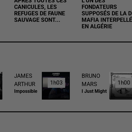
APRÈS TOUTES CES
L’UN DES
CANICULES, LES
FONDATEURS
REFUGES DE FAUNE
SUPPOSÉS DE LA D
SAUVAGE SONT...
MAFIA INTERPELL
EN ALGÉRIE
JAMES
BRUNO
1h03
1h03
1h00
1h00
ARTHUR
MARS
Impossible
I Just Might