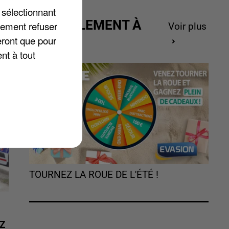
 sélectionnant
ACTUELLEMENT À
lement refuser
Voir plus
GAGNER
eront que pour
nt à tout
TOURNEZ LA ROUE DE L'ÉTÉ !
Z