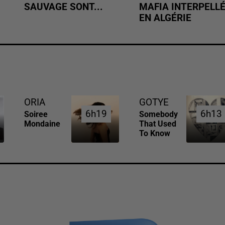
SAUVAGE SONT...
MAFIA INTERPELL
EN ALGÉRIE
ORIA
GOTYE
6h19
6h19
6h13
6h13
Soiree
Somebody
Mondaine
That Used
To Know