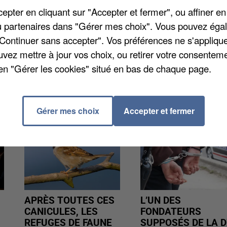
aits l'an dernier. En 2025, il y a eu 720 vols à la
pter en cliquant sur "Accepter et fermer", ou affiner en
 larcins du même type l'année précédente.
/ou partenaires dans "Gérer mes choix". Vous pouvez éga
"Continuer sans accepter". Vos préférences ne s'appliqu
uvez mettre à jour vos choix, ou retirer votre consenteme
en "Gérer les cookies" situé en bas de chaque page.
Gérer mes choix
Accepter et fermer
APRÈS TOUTES CES
L’UN DES
CANICULES, LES
FONDATEURS
REFUGES DE FAUNE
SUPPOSÉS DE LA D