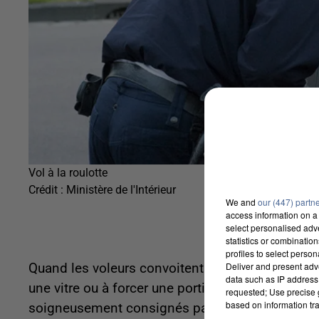
Vol à la roulotte
Crédit :
Ministère de l'Intérieur
We and
our (447) partn
access information on a 
select personalised ad
statistics or combinatio
profiles to select person
Deliver and present adv
Quand les voleurs convoitent un objet qui se trou
data such as IP address 
une vitre ou à forcer une portière pour s'en empare
requested; Use precise g
based on information tra
soigneusement consignés par les fortes de l'ordre