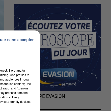
uer sans accepter
erest: Store and/or
tising; Use profiles to
tand audiences through
personalise content; Use
 fraud, and fix errors;
 may process personal
L'HOROSCOPE EVASION
mation actively
vices; Identify devices