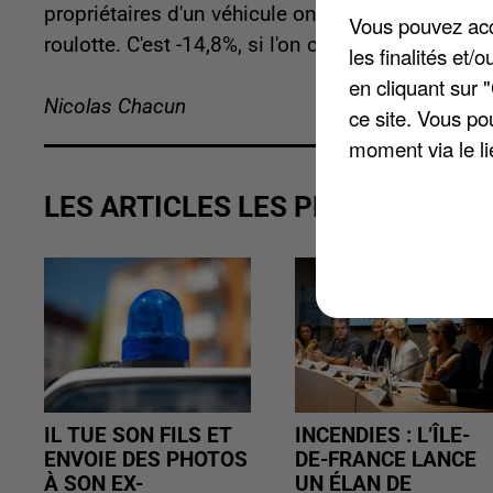
propriétaires d'un véhicule ont moins subi ces méf
Vous pouvez acce
roulotte. C'est -14,8%, si l'on compare avec les
les finalités et
en cliquant sur 
Nicolas Chacun
ce site. Vous po
moment via le li
LES ARTICLES LES PLUS VUS
IL TUE SON FILS ET
INCENDIES : L’ÎLE-
ENVOIE DES PHOTOS
DE-FRANCE LANCE
À SON EX-
UN ÉLAN DE