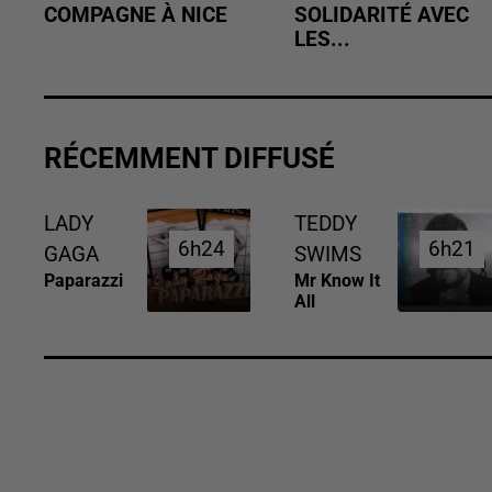
COMPAGNE À NICE
SOLIDARITÉ AVEC
LES...
RÉCEMMENT DIFFUSÉ
LADY
TEDDY
6h24
6h24
6h21
6h21
GAGA
SWIMS
Paparazzi
Mr Know It
All