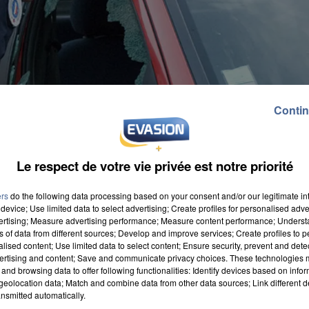
Contin
Le respect de votre vie privée est notre priorité
ers
do the following data processing based on your consent and/or our legitimate int
device; Use limited data to select advertising; Create profiles for personalised adver
vertising; Measure advertising performance; Measure content performance; Unders
ns of data from different sources; Develop and improve services; Create profiles to 
alised content; Use limited data to select content; Ensure security, prevent and detect
ertising and content; Save and communicate privacy choices. These technologies
ve dans un véhicule, certains n'hésitent pas à briser
and browsing data to offer following functionalities: Identify devices based on infor
r : c'est le vol à la roulotte. Ces faits ont été
eolocation data; Match and combine data from other data sources; Link different de
nsmitted automatically.
 au long de l'année dernière. En Eure-et-Loir, les