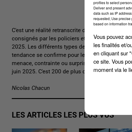
profiles to select person
Deliver and present adv
data such as IP address 
requested; Use precise g
based on information tra
C'est une réalité retranscrite dans les chiffres pr
Vous pouvez acce
consignés par les policiers et gendarmes ont ser
les finalités et
2025. Les différents types de faits divers sont 
en cliquant sur 
tendance se confirme pour les violences sexuel
ce site. Vous po
menace, contrainte ou surprise. Dans l'Oise, 1.70
moment via le li
juin 2025. C'est 200 de plus qu'à la même périod
Nicolas Chacun
LES ARTICLES LES PLUS VUS