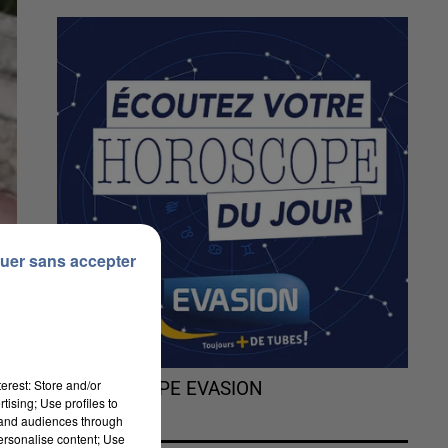
uer sans accepter
erest: Store and/or
L'HOROSCOPE EVASION
tising; Use profiles to
tand audiences through
personalise content; Use