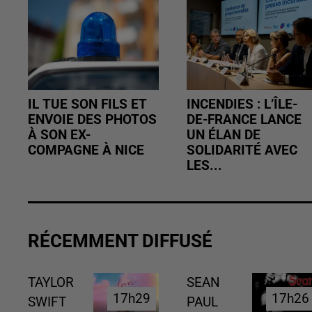
IL TUE SON FILS ET
INCENDIES : L’ÎLE-
ENVOIE DES PHOTOS
DE-FRANCE LANCE
À SON EX-
UN ÉLAN DE
COMPAGNE À NICE
SOLIDARITÉ AVEC
LES...
RÉCEMMENT DIFFUSÉ
TAYLOR
SEAN
17h29
17h29
17h26
17h26
SWIFT
PAUL