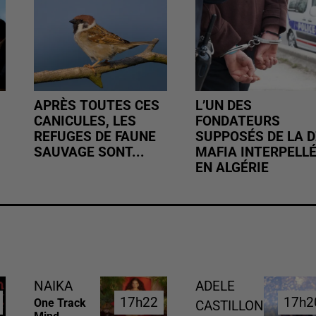
APRÈS TOUTES CES
L’UN DES
CANICULES, LES
FONDATEURS
REFUGES DE FAUNE
SUPPOSÉS DE LA D
SAUVAGE SONT...
MAFIA INTERPELL
EN ALGÉRIE
NAIKA
ADELE
17h22
17h22
17h2
17h2
One Track
CASTILLON