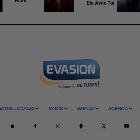
Mind
Ete Avec Toi
ACTUS LOCALES
RADIO
EMPLOI
AGENDA