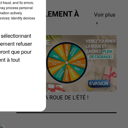
 fraud, and fix errors;
 may process personal
ACTUELLEMENT À
mation actively
Voir plus
vices; Identify devices
GAGNER
 sélectionnant
lement refuser
eront que pour
e,
nt à tout
t
TOURNEZ LA ROUE DE L'ÉTÉ !