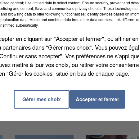
alised content; Use limited data to select content; Ensure security, prevent and detect
ertising and content; Save and communicate privacy choices. These technologies
and browsing data to offer following functionalities: Identify devices based on infor
eolocation data; Match and combine data from other data sources; Link different de
nsmitted automatically.
ovenant du ministère de l'Intérieur. Les chiffres
pter en cliquant sur "Accepter et fermer", ou affiner en
vi à établir un point sur la délinquance à la mi-année
/ou partenaires dans "Gérer mes choix". Vous pouvez éga
repartis à la hausse au premier semestre. Cette
"Continuer sans accepter". Vos préférences ne s'appliqu
les. Cela désigne tous les actes commis avec violenc
uvez mettre à jour vos choix, ou retirer votre consenteme
0 de ces faits ont été répertoriés entre juillet 2024 e
en "Gérer les cookies" situé en bas de chaque page.
e un an plus tôt.
Gérer mes choix
Accepter et fermer