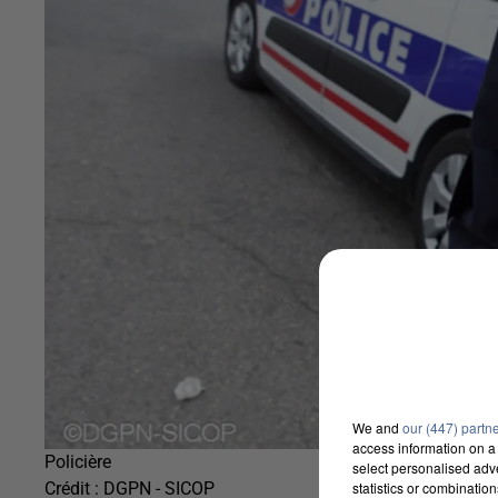
We and
our (447) partn
access information on a 
Policière
select personalised ad
statistics or combinatio
Crédit :
DGPN - SICOP