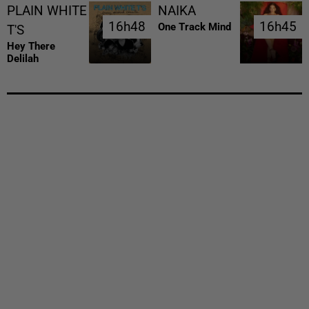
PLAIN WHITE
NAIKA
16h48
16h48
16h45
16h45
One Track Mind
T'S
Hey There
Delilah