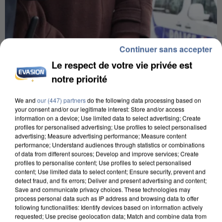
Continuer sans accepter
Le respect de votre vie privée est
notre priorité
We and
our (447) partners
do the following data processing based on
your consent and/or our legitimate interest: Store and/or access
information on a device; Use limited data to select advertising; Create
profiles for personalised advertising; Use profiles to select personalised
advertising; Measure advertising performance; Measure content
performance; Understand audiences through statistics or combinations
UN SECOND CADRE DE LA DZ MAFIA
of data from different sources; Develop and improve services; Create
INTERPELLÉ EN ALGÉRIE
profiles to personalise content; Use profiles to select personalised
content; Use limited data to select content; Ensure security, prevent and
detect fraud, and fix errors; Deliver and present advertising and content;
Save and communicate privacy choices. These technologies may
process personal data such as IP address and browsing data to offer
following functionalities: Identify devices based on information actively
requested; Use precise geolocation data; Match and combine data from