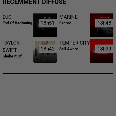
RÉCEMMENT DIFFUSÉ
DJO
MARINE
18h51
18h51
18h48
18h48
End Of Beginning
Escroc
TAYLOR
TEMPER CITY
18h42
18h42
18h39
18h39
Self Aware
SWIFT
Shake It Of