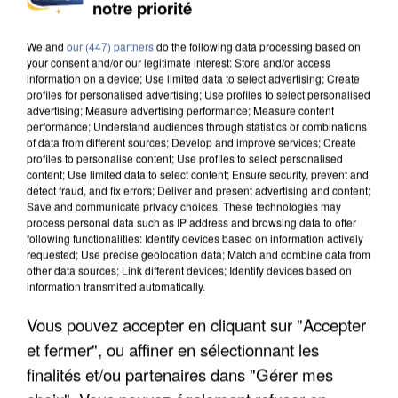
INCENDIES : L’ÎLE-DE-FRANCE LANCE UN ÉLAN
notre priorité
DE SOLIDARITÉ AVEC LES...
We and
our (447) partners
do the following data processing based on
your consent and/or our legitimate interest: Store and/or access
information on a device; Use limited data to select advertising; Create
profiles for personalised advertising; Use profiles to select personalised
advertising; Measure advertising performance; Measure content
performance; Understand audiences through statistics or combinations
of data from different sources; Develop and improve services; Create
profiles to personalise content; Use profiles to select personalised
content; Use limited data to select content; Ensure security, prevent and
detect fraud, and fix errors; Deliver and present advertising and content;
Save and communicate privacy choices. These technologies may
process personal data such as IP address and browsing data to offer
following functionalities: Identify devices based on information actively
requested; Use precise geolocation data; Match and combine data from
other data sources; Link different devices; Identify devices based on
information transmitted automatically.
Vous pouvez accepter en cliquant sur "Accepter
APRÈS TOUTES CES CANICULES, LES REFUGES
et fermer", ou affiner en sélectionnant les
DE FAUNE SAUVAGE SONT...
finalités et/ou partenaires dans "Gérer mes