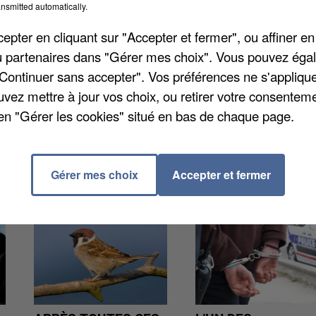
nsmitted automatically.
nt de maladies nécessitant un suivi régulier avec le
ion est assez concernée par les troubles
pter en cliquant sur "Accepter et fermer", ou affiner en
s chiffres de la Caisse nationale d'assurance maladi
/ou partenaires dans "Gérer mes choix". Vous pouvez éga
n charge. Ce qui est moyen.
"Continuer sans accepter". Vos préférences ne s'appliqu
uvez mettre à jour vos choix, ou retirer votre consenteme
en "Gérer les cookies" situé en bas de chaque page.
Gérer mes choix
Accepter et fermer