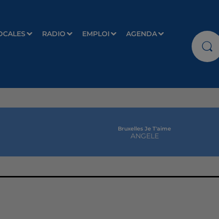
OCALES
RADIO
EMPLOI
AGENDA
Bruxelles Je T'aime
ANGELE