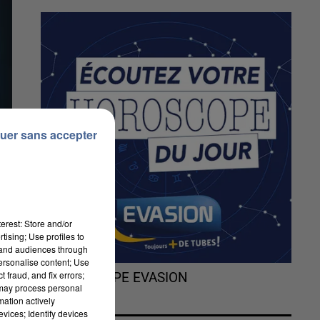
uer sans accepter
erest: Store and/or
tising; Use profiles to
tand audiences through
personalise content; Use
 fraud, and fix errors;
L'HOROSCOPE EVASION
 may process personal
mation actively
vices; Identify devices