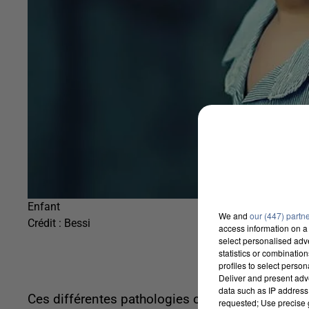
Enfant
We and
our (447) partn
Crédit :
Bessi
access information on a 
select personalised ad
statistics or combinatio
profiles to select person
Deliver and present adv
data such as IP address 
Ces différentes pathologies commençant dans le j
requested; Use precise g