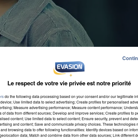
Contin
Le respect de votre vie privée est notre priorité
ers
do the following data processing based on your consent and/or our legitimate int
device; Use limited data to select advertising; Create profiles for personalised adver
vertising; Measure advertising performance; Measure content performance; Unders
ns of data from different sources; Develop and improve services; Create profiles to 
alised content; Use limited data to select content; Ensure security, prevent and detect
ertising and content; Save and communicate privacy choices. These technologies
and browsing data to offer following functionalities: Identify devices based on infor
eune âge peuvent être liées à l'anxiété, au stress,
eolocation data; Match and combine data from other data sources; Link different de