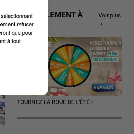
s
ACTUELLEMENT À
 sélectionnant
Voir plus
e,
GAGNER
lement refuser
eront que pour
nt à tout
TOURNEZ LA ROUE DE L'ÉTÉ !