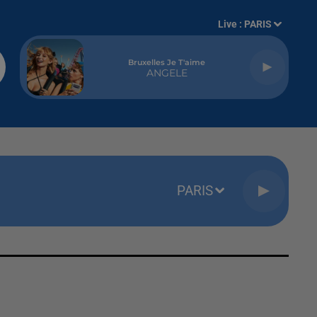
Live :
PARIS
Bruxelles Je T'aime
ANGELE
PARIS