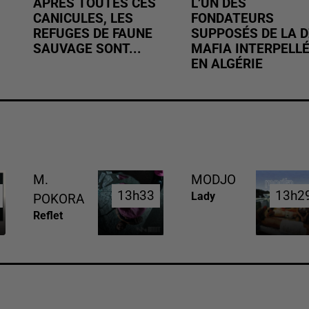
APRÈS TOUTES CES
L’UN DES
CANICULES, LES
FONDATEURS
REFUGES DE FAUNE
SUPPOSÉS DE LA D
SAUVAGE SONT...
MAFIA INTERPELL
EN ALGÉRIE
M.
MODJO
13h33
13h33
13h2
13h2
Lady
POKORA
Reflet