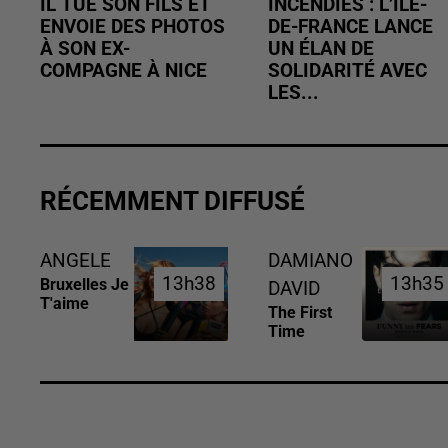
IL TUE SON FILS ET
INCENDIES : L’ÎLE-
ENVOIE DES PHOTOS
DE-FRANCE LANCE
À SON EX-
UN ÉLAN DE
COMPAGNE À NICE
SOLIDARITÉ AVEC
LES...
RÉCEMMENT DIFFUSÉ
ANGELE
DAMIANO
13h38
13h38
13h35
13h35
Bruxelles Je
DAVID
T'aime
The First
Time