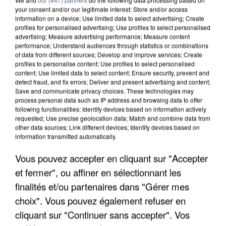
your consent and/or our legitimate interest: Store and/or access
information on a device; Use limited data to select advertising; Create
profiles for personalised advertising; Use profiles to select personalised
advertising; Measure advertising performance; Measure content
performance; Understand audiences through statistics or combinations
of data from different sources; Develop and improve services; Create
profiles to personalise content; Use profiles to select personalised
content; Use limited data to select content; Ensure security, prevent and
detect fraud, and fix errors; Deliver and present advertising and content;
Save and communicate privacy choices. These technologies may
process personal data such as IP address and browsing data to offer
following functionalities: Identify devices based on information actively
requested; Use precise geolocation data; Match and combine data from
other data sources; Link different devices; Identify devices based on
information transmitted automatically.
APRÈS TOUTES CES CANICULES, LES REFUGES
DE FAUNE SAUVAGE SONT...
Vous pouvez accepter en cliquant sur "Accepter
et fermer", ou affiner en sélectionnant les
finalités et/ou partenaires dans "Gérer mes
choix". Vous pouvez également refuser en
cliquant sur "Continuer sans accepter". Vos