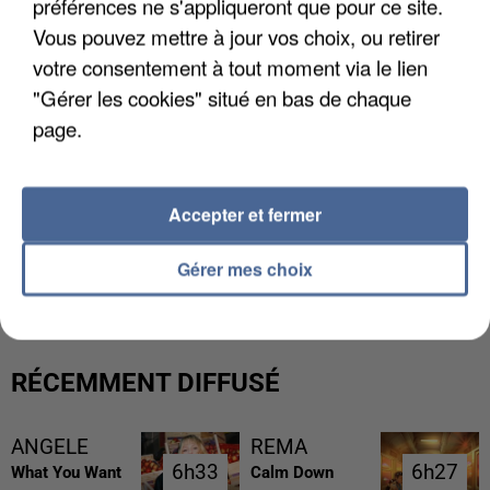
préférences ne s'appliqueront que pour ce site.
Vous pouvez mettre à jour vos choix, ou retirer
votre consentement à tout moment via le lien
"Gérer les cookies" situé en bas de chaque
page.
Accepter et fermer
L’UN DES FONDATEURS SUPPOSÉS DE LA DZ
MAFIA INTERPELLÉ EN ALGÉRIE
Gérer mes choix
RÉCEMMENT DIFFUSÉ
ANGELE
REMA
6h33
6h33
6h27
6h27
What You Want
Calm Down