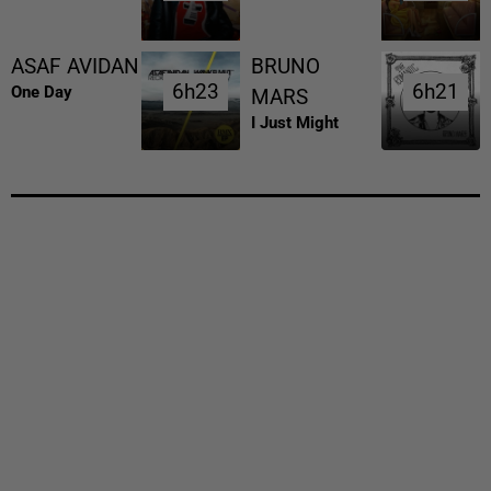
ASAF AVIDAN
BRUNO
6h23
6h23
6h21
6h21
One Day
MARS
I Just Might