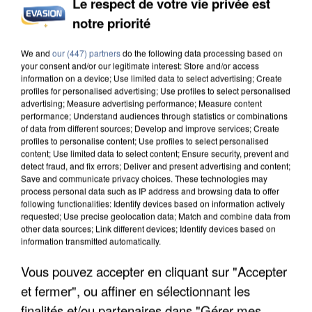
Le respect de votre vie privée est
notre priorité
L’UN DES FONDATEURS SUPPOSÉS DE LA DZ
MAFIA INTERPELLÉ EN ALGÉRIE
We and
our (447) partners
do the following data processing based on
your consent and/or our legitimate interest: Store and/or access
information on a device; Use limited data to select advertising; Create
profiles for personalised advertising; Use profiles to select personalised
advertising; Measure advertising performance; Measure content
performance; Understand audiences through statistics or combinations
of data from different sources; Develop and improve services; Create
profiles to personalise content; Use profiles to select personalised
content; Use limited data to select content; Ensure security, prevent and
detect fraud, and fix errors; Deliver and present advertising and content;
Save and communicate privacy choices. These technologies may
process personal data such as IP address and browsing data to offer
following functionalities: Identify devices based on information actively
requested; Use precise geolocation data; Match and combine data from
other data sources; Link different devices; Identify devices based on
information transmitted automatically.
Vous pouvez accepter en cliquant sur "Accepter
et fermer", ou affiner en sélectionnant les
UN SECOND CADRE DE LA DZ MAFIA
finalités et/ou partenaires dans "Gérer mes
INTERPELLÉ EN ALGÉRIE