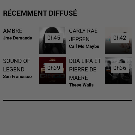
RÉCEMMENT DIFFUSÉ
AMBRE
CARLY RAE
0h45
0h45
0h42
0h42
Jme Demande
JEPSEN
Call Me Maybe
SOUND OF
DUA LIPA ET
0h39
0h39
0h36
0h36
LEGEND
PIERRE DE
San Francisco
MAERE
These Walls