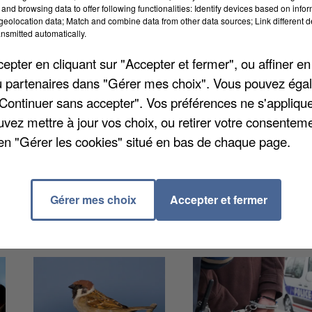
and browsing data to offer following functionalities: Identify devices based on infor
eolocation data; Match and combine data from other data sources; Link different de
tres et Épernon et entre Versailles et Rambouillet se
nsmitted automatically.
 entre Paris Montaparnasse et Chartres du samedi 23
pter en cliquant sur "Accepter et fermer", ou affiner en
de la journée. Une seconde interruption est annoncé
/ou partenaires dans "Gérer mes choix". Vous pouvez éga
itution sont annoncés sur réservation au départ de
"Continuer sans accepter". Vos préférences ne s'appliqu
tiers, Rambouillet et Gazeran.
uvez mettre à jour vos choix, ou retirer votre consenteme
en "Gérer les cookies" situé en bas de chaque page.
Gérer mes choix
Accepter et fermer