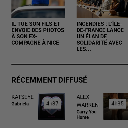
IL TUE SON FILS ET
INCENDIES : L’ÎLE-
ENVOIE DES PHOTOS
DE-FRANCE LANCE
À SON EX-
UN ÉLAN DE
COMPAGNE À NICE
SOLIDARITÉ AVEC
LES...
RÉCEMMENT DIFFUSÉ
KATSEYE
ALEX
4h37
4h37
4h35
4h35
Gabriela
WARREN
Carry You
Home