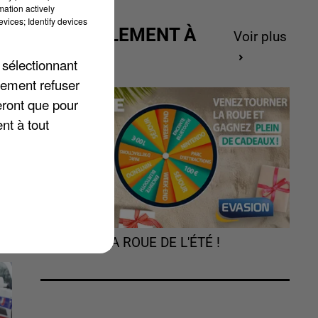
mation actively
vices; Identify devices
ACTUELLEMENT À
Voir plus
GAGNER
 sélectionnant
e
lement refuser
eront que pour
nt à tout
TOURNEZ LA ROUE DE L'ÉTÉ !