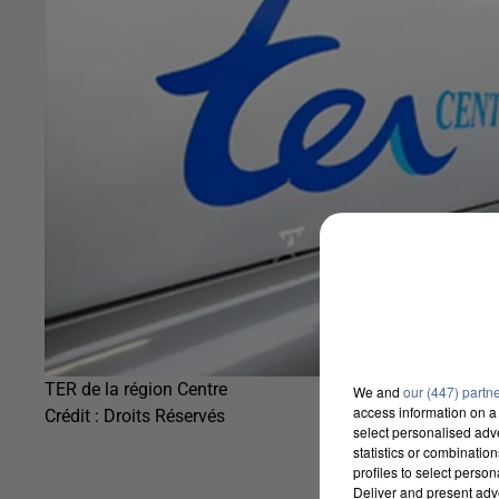
TER de la région Centre
We and
our (447) partn
access information on a 
Crédit :
Droits Réservés
select personalised ad
statistics or combinatio
profiles to select person
Deliver and present adv