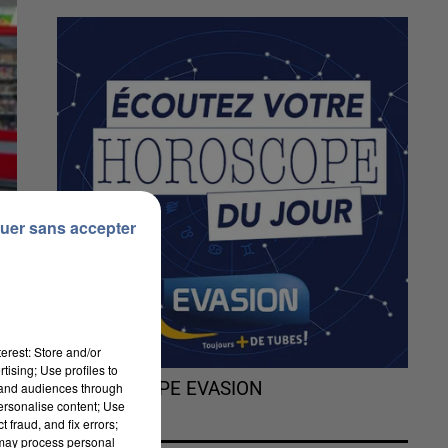
uer sans accepter
erest: Store and/or
tising; Use profiles to
L'HOROSCOPE EVASION
tand audiences through
personalise content; Use
 fraud, and fix errors;
 may process personal