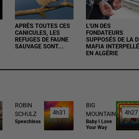
APRÈS TOUTES CES
L’UN DES
CANICULES, LES
FONDATEURS
REFUGES DE FAUNE
SUPPOSÉS DE LA D
SAUVAGE SONT...
MAFIA INTERPELL
EN ALGÉRIE
ROBIN
BIG
4h31
4h31
4h27
4h27
SCHULZ
MOUNTAIN
Speechless
Baby I Love
Your Way