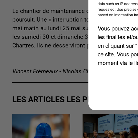
data such as IP address 
requested; Use precise g
Le chantier de maintenance des voies entre Char
based on information tra
poursuit. Une « interruption totale » est prévue
Vous pouvez acce
mai matin au lundi 25 mai sur une bonne partie 
les finalités et
les samedi 30 et dimanche 31. Des bus de subst
en cliquant sur 
Chartres. Ils ne desserviront pas Versailles-Chan
ce site. Vous po
moment via le li
Vincent Frémeaux - Nicolas Chacun
LES ARTICLES LES PLUS VUS