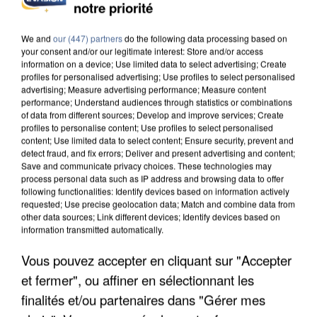
notre priorité
UN SECOND CADRE DE LA DZ MAFIA
INTERPELLÉ EN ALGÉRIE
We and
our (447) partners
do the following data processing based on
your consent and/or our legitimate interest: Store and/or access
information on a device; Use limited data to select advertising; Create
profiles for personalised advertising; Use profiles to select personalised
advertising; Measure advertising performance; Measure content
performance; Understand audiences through statistics or combinations
of data from different sources; Develop and improve services; Create
profiles to personalise content; Use profiles to select personalised
content; Use limited data to select content; Ensure security, prevent and
detect fraud, and fix errors; Deliver and present advertising and content;
Save and communicate privacy choices. These technologies may
process personal data such as IP address and browsing data to offer
following functionalities: Identify devices based on information actively
requested; Use precise geolocation data; Match and combine data from
other data sources; Link different devices; Identify devices based on
information transmitted automatically.
Vous pouvez accepter en cliquant sur "Accepter
et fermer", ou affiner en sélectionnant les
UNE TOURISTE DE L’OISE EMPORTÉE PAR UNE
COULÉE DE BOUE EN HAUTE-SAVOIE
finalités et/ou partenaires dans "Gérer mes