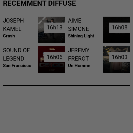
RÉCEMMENT DIFFUSÉ
JOSEPH
AIME
16h13
16h13
16h08
16h08
KAMEL
SIMONE
Crash
Shining Light
SOUND OF
JEREMY
16h06
16h06
16h03
16h03
LEGEND
FREROT
San Francisco
Un Homme