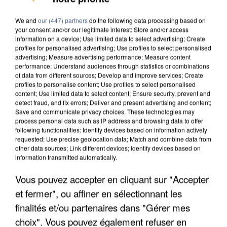
DE FAUNE SAUVAGE SONT...
We and
our (447) partners
do the following data processing based on
your consent and/or our legitimate interest: Store and/or access
information on a device; Use limited data to select advertising; Create
profiles for personalised advertising; Use profiles to select personalised
advertising; Measure advertising performance; Measure content
performance; Understand audiences through statistics or combinations
of data from different sources; Develop and improve services; Create
profiles to personalise content; Use profiles to select personalised
content; Use limited data to select content; Ensure security, prevent and
detect fraud, and fix errors; Deliver and present advertising and content;
Save and communicate privacy choices. These technologies may
process personal data such as IP address and browsing data to offer
following functionalities: Identify devices based on information actively
requested; Use precise geolocation data; Match and combine data from
other data sources; Link different devices; Identify devices based on
information transmitted automatically.
Vous pouvez accepter en cliquant sur "Accepter
L’UN DES FONDATEURS SUPPOSÉS DE LA DZ
et fermer", ou affiner en sélectionnant les
MAFIA INTERPELLÉ EN ALGÉRIE
finalités et/ou partenaires dans "Gérer mes
choix". Vous pouvez également refuser en