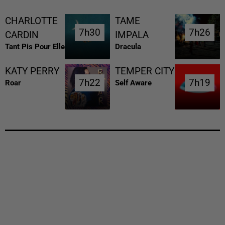
CHARLOTTE
TAME
7h30
7h30
7h26
7h26
CARDIN
IMPALA
Tant Pis Pour Elle
Dracula
KATY PERRY
TEMPER CITY
7h22
7h22
7h19
7h19
Roar
Self Aware