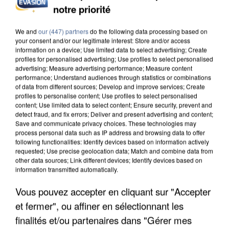
INCENDIES : L’ÎLE-DE-FRANCE LANCE UN ÉLAN
notre priorité
DE SOLIDARITÉ AVEC LES...
We and
our (447) partners
do the following data processing based on
your consent and/or our legitimate interest: Store and/or access
information on a device; Use limited data to select advertising; Create
profiles for personalised advertising; Use profiles to select personalised
advertising; Measure advertising performance; Measure content
performance; Understand audiences through statistics or combinations
of data from different sources; Develop and improve services; Create
profiles to personalise content; Use profiles to select personalised
content; Use limited data to select content; Ensure security, prevent and
detect fraud, and fix errors; Deliver and present advertising and content;
Save and communicate privacy choices. These technologies may
process personal data such as IP address and browsing data to offer
following functionalities: Identify devices based on information actively
requested; Use precise geolocation data; Match and combine data from
other data sources; Link different devices; Identify devices based on
information transmitted automatically.
Vous pouvez accepter en cliquant sur "Accepter
APRÈS TOUTES CES CANICULES, LES REFUGES
et fermer", ou affiner en sélectionnant les
DE FAUNE SAUVAGE SONT...
finalités et/ou partenaires dans "Gérer mes