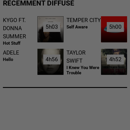
RÉCEMMENT DIFFUSÉ
KYGO FT.
TEMPER CITY
5h03
5h03
5h00
5h00
Self Aware
DONNA
SUMMER
Hot Stuff
ADELE
TAYLOR
4h56
4h56
4h52
4h52
Hello
SWIFT
I Knew You Were
Trouble