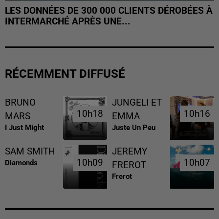
LES DONNÉES DE 300 000 CLIENTS DÉROBÉES À
INTERMARCHÉ APRÈS UNE...
RÉCEMMENT DIFFUSÉ
BRUNO
JUNGELI ET
10h18
10h18
10h16
10h16
MARS
EMMA
I Just Might
Juste Un Peu
SAM SMITH
JEREMY
10h09
10h09
10h07
10h07
Diamonds
FREROT
Frerot