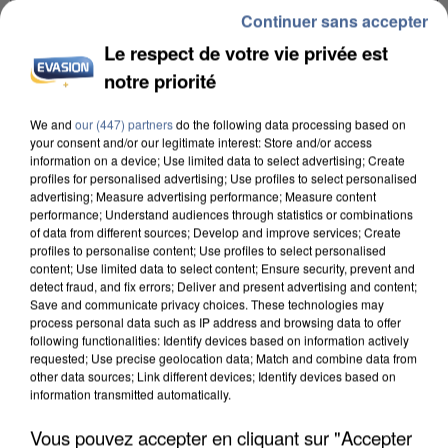
Continuer sans accepter
Le respect de votre vie privée est
notre priorité
We and
our (447) partners
do the following data processing based on
your consent and/or our legitimate interest: Store and/or access
UN SECOND CADRE DE LA DZ MAFIA
information on a device; Use limited data to select advertising; Create
INTERPELLÉ EN ALGÉRIE
profiles for personalised advertising; Use profiles to select personalised
advertising; Measure advertising performance; Measure content
performance; Understand audiences through statistics or combinations
of data from different sources; Develop and improve services; Create
profiles to personalise content; Use profiles to select personalised
content; Use limited data to select content; Ensure security, prevent and
detect fraud, and fix errors; Deliver and present advertising and content;
Save and communicate privacy choices. These technologies may
process personal data such as IP address and browsing data to offer
following functionalities: Identify devices based on information actively
requested; Use precise geolocation data; Match and combine data from
other data sources; Link different devices; Identify devices based on
information transmitted automatically.
Vous pouvez accepter en cliquant sur "Accepter